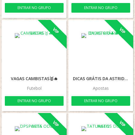
ENTRAR NO GRUPO
ENTRAR NO GRUPO
VIP
VIP
VAGAS CAMBISTAS🥇🔥
DICAS GRÁTIS DA ASTRID🔥🔥
Futebol
Apostas
ENTRAR NO GRUPO
ENTRAR NO GRUPO
VIP
VIP