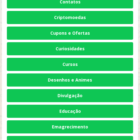
Contatos
Criptomoedas
Cupons e Ofertas
Curiosidades
Cursos
Desenhos e Animes
Divulgação
Educação
Emagrecimento