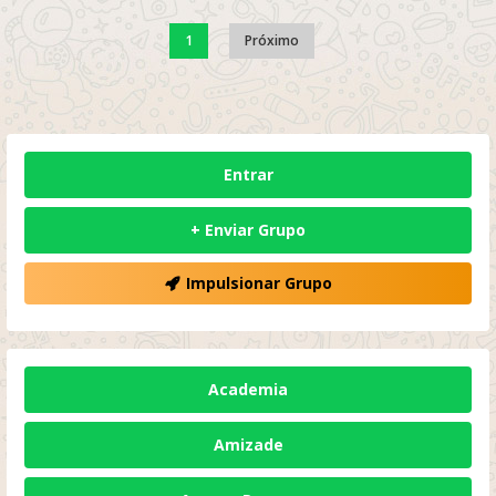
1
Próximo
Entrar
+ Enviar Grupo
Impulsionar Grupo
Academia
Amizade