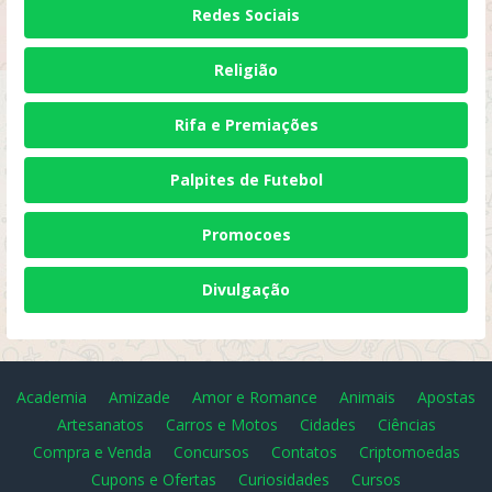
Redes Sociais
Religião
Rifa e Premiações
Palpites de Futebol
Promocoes
Divulgação
Academia
Amizade
Amor e Romance
Animais
Apostas
Artesanatos
Carros e Motos
Cidades
Ciências
Compra e Venda
Concursos
Contatos
Criptomoedas
Cupons e Ofertas
Curiosidades
Cursos