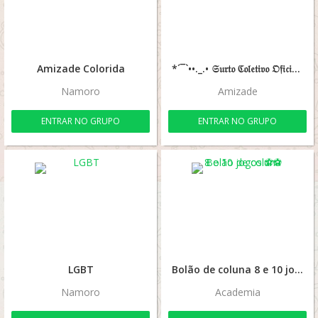
Amizade Colorida
*´¯`••._.• 𝔖𝔲𝔯𝔱𝔬 ℭ𝔬𝔩𝔢𝔱𝔦𝔳𝔬 𝔒𝔣𝔦𝔠𝔦𝔞𝔩 •._.••`¯´´•.¸¸.•*
Namoro
Amizade
ENTRAR NO GRUPO
ENTRAR NO GRUPO
LGBT
Bolão de coluna 8 e 10 jogos ⚽⚽
Namoro
Academia