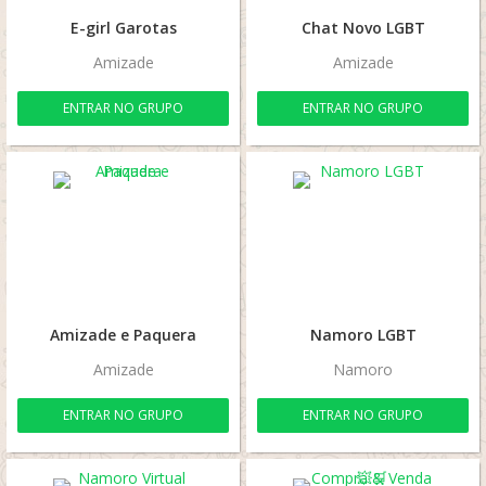
E-girl Garotas
Chat Novo LGBT
Amizade
Amizade
ENTRAR NO GRUPO
ENTRAR NO GRUPO
Amizade e Paquera
Namoro LGBT
Amizade
Namoro
ENTRAR NO GRUPO
ENTRAR NO GRUPO