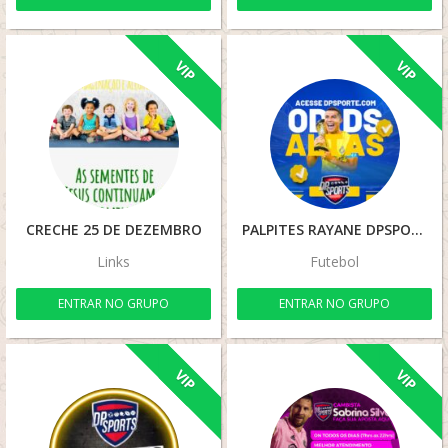
VIP
VIP
CRECHE 25 DE DEZEMBRO
PALPITES RAYANE DPSPORTS🔥💰🍀🚀
Links
Futebol
ENTRAR NO GRUPO
ENTRAR NO GRUPO
VIP
VIP