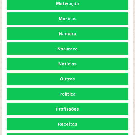
Motivação
Músicas
Namoro
Natureza
Notícias
Outros
Política
Profissões
Receitas