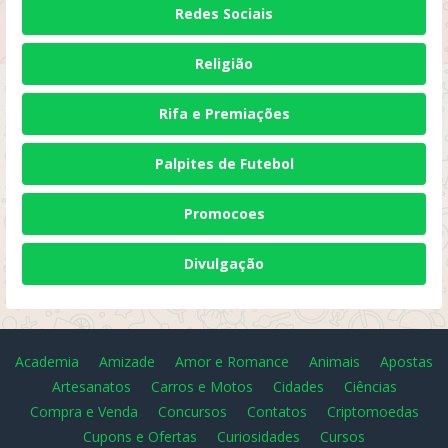
Redes Sociais
Religião
Rifa e Premiações
Palpites de Futebol
Promocoes
Divulgação
Academia
Amizade
Amor e Romance
Animais
Apostas
Artesanatos
Carros e Motos
Cidades
Ciências
Compra e Venda
Concursos
Contatos
Criptomoedas
Cupons e Ofertas
Curiosidades
Cursos