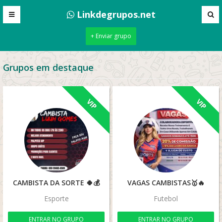
Linkdegrupos.net
+ Enviar grupo
Grupos em destaque
VIP
VIP
CAMBISTA DA SORTE 🍀💰
VAGAS CAMBISTAS🥇🔥
Esporte
Futebol
ENTRAR NO GRUPO
ENTRAR NO GRUPO