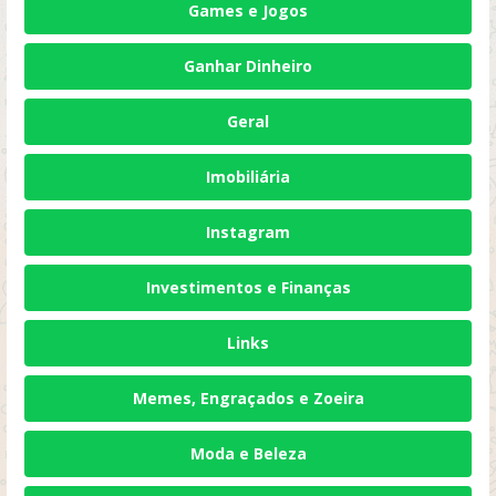
Games e Jogos
Ganhar Dinheiro
Geral
Imobiliária
Instagram
Investimentos e Finanças
Links
Memes, Engraçados e Zoeira
Moda e Beleza