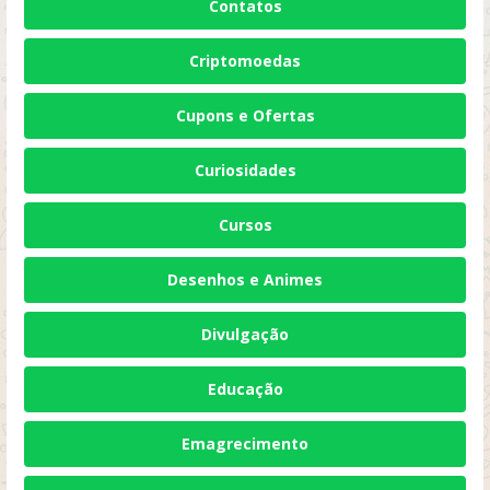
Contatos
Criptomoedas
Cupons e Ofertas
Curiosidades
Cursos
Desenhos e Animes
Divulgação
Educação
Emagrecimento