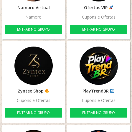
Namoro Virtual
Ofertas VIP
Namoro
Cupons e Ofertas
ENTRAR NO GRUPO
ENTRAR NO GRUPO
Zyntex Shop
PlayTrendBR
Cupons e Ofertas
Cupons e Ofertas
ENTRAR NO GRUPO
ENTRAR NO GRUPO