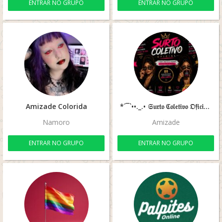
ENTRAR NO GRUPO
ENTRAR NO GRUPO
Amizade Colorida
*´¯`••._.• 𝔖𝔲𝔯𝔱𝔬 ℭ𝔬𝔩𝔢𝔱𝔦𝔳𝔬 𝔒𝔣𝔦𝔠𝔦𝔞𝔩 •._.••`¯´´•.¸¸.•*
Namoro
Amizade
ENTRAR NO GRUPO
ENTRAR NO GRUPO