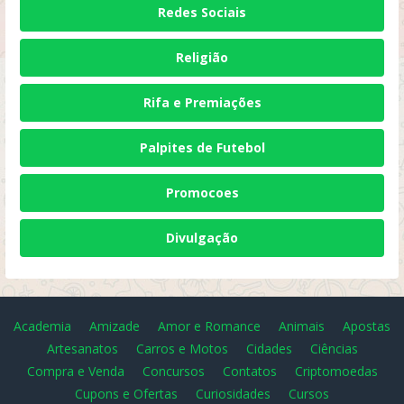
Redes Sociais
Religião
Rifa e Premiações
Palpites de Futebol
Promocoes
Divulgação
Academia
Amizade
Amor e Romance
Animais
Apostas
Artesanatos
Carros e Motos
Cidades
Ciências
Compra e Venda
Concursos
Contatos
Criptomoedas
Cupons e Ofertas
Curiosidades
Cursos