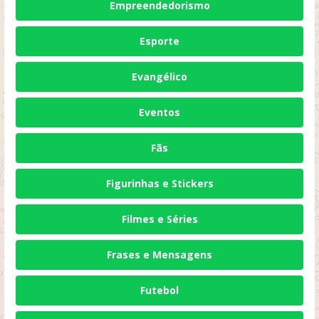
Empreendedorismo
Esporte
Evangélico
Eventos
Fãs
Figurinhas e Stickers
Filmes e Séries
Frases e Mensagens
Futebol