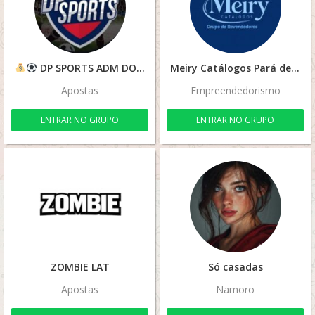
DP SPORTS ADM DONIEL
Meiry Catálogos Pará de Minas,Mg
Apostas
Empreendedorismo
ENTRAR NO GRUPO
ENTRAR NO GRUPO
ZOMBIE LAT
Só casadas
Apostas
Namoro