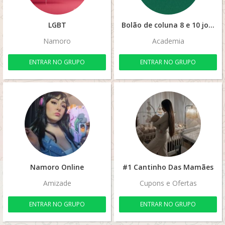
LGBT
Bolão de coluna 8 e 10 jogos
Namoro
Academia
ENTRAR NO GRUPO
ENTRAR NO GRUPO
Namoro Online
#1 Cantinho Das Mamães
Amizade
Cupons e Ofertas
ENTRAR NO GRUPO
ENTRAR NO GRUPO