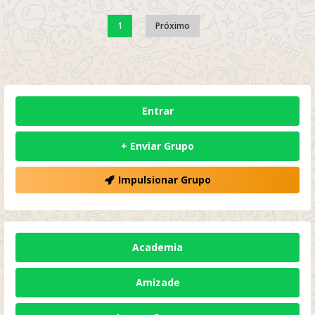
1
Próximo
Entrar
+ Enviar Grupo
Impulsionar Grupo
Academia
Amizade