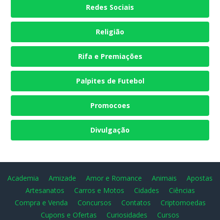
Redes Sociais
Religião
Rifa e Premiações
Palpites de Futebol
Promocoes
Divulgação
Academia
Amizade
Amor e Romance
Animais
Apostas
Artesanatos
Carros e Motos
Cidades
Ciências
Compra e Venda
Concursos
Contatos
Criptomoedas
Cupons e Ofertas
Curiosidades
Cursos