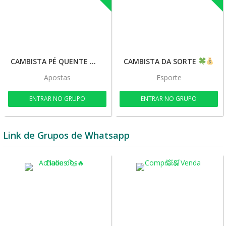
CAMBISTA PÉ QUENTE
CAMBISTA DA SORTE
Apostas
Esporte
ENTRAR NO GRUPO
ENTRAR NO GRUPO
Link de Grupos de Whatsapp