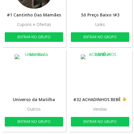
#1 Cantinho Das Mamães
Só Preço Baixo !#3
Cupons e Ofertas
Links
ENTRAR NO GRUPO
ENTRAR NO GRUPO
​Universo da Matilha
#32 ACHADINHOS BEBÊ
Outros
Vendas
ENTRAR NO GRUPO
ENTRAR NO GRUPO