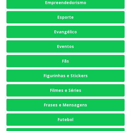
Empreendedorismo
Esporte
Evangélico
Eventos
Fãs
Figurinhas e Stickers
Filmes e Séries
Frases e Mensagens
Futebol