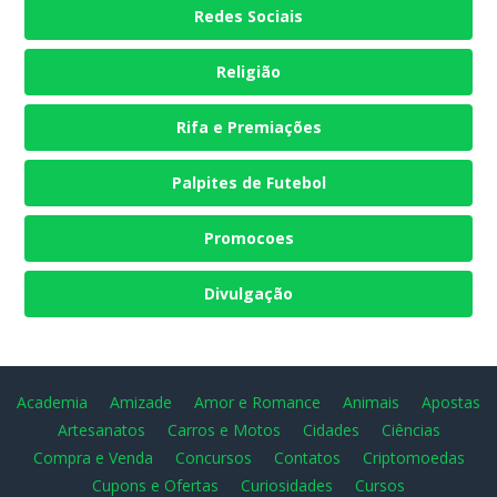
Redes Sociais
Religião
Rifa e Premiações
Palpites de Futebol
Promocoes
Divulgação
Academia
Amizade
Amor e Romance
Animais
Apostas
Artesanatos
Carros e Motos
Cidades
Ciências
Compra e Venda
Concursos
Contatos
Criptomoedas
Cupons e Ofertas
Curiosidades
Cursos