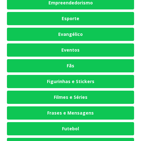
Empreendedorismo
Esporte
Evangélico
Eventos
Fãs
Figurinhas e Stickers
Filmes e Séries
Frases e Mensagens
Futebol