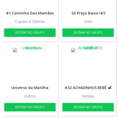
#1 Cantinho Das Mamães
Só Preço Baixo !#3
Cupons e Ofertas
Links
ENTRAR NO GRUPO
ENTRAR NO GRUPO
​Universo da Matilha
#32 ACHADINHOS BEBÊ 👶
Outros
Vendas
ENTRAR NO GRUPO
ENTRAR NO GRUPO