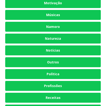
Motivação
Músicas
Namoro
Natureza
Notícias
Outros
Política
Profissões
Receitas