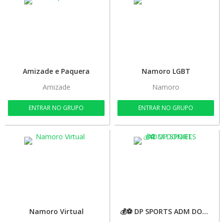
Amizade e Paquera
Namoro LGBT
Amizade
Namoro
ENTRAR NO GRUPO
ENTRAR NO GRUPO
Namoro Virtual
💰⚽️ DP SPORTS ADM DONIEL