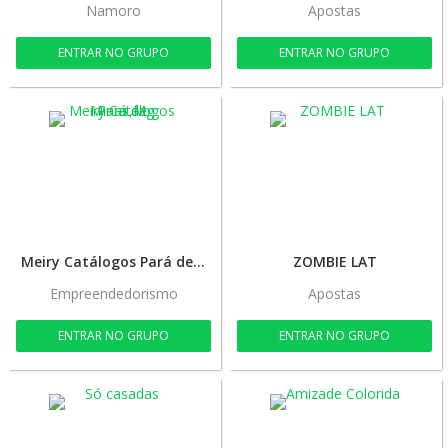
Namoro
Apostas
ENTRAR NO GRUPO
ENTRAR NO GRUPO
Meiry Catálogos Pará de Minas,Mg
ZOMBIE LAT
Empreendedorismo
Apostas
ENTRAR NO GRUPO
ENTRAR NO GRUPO