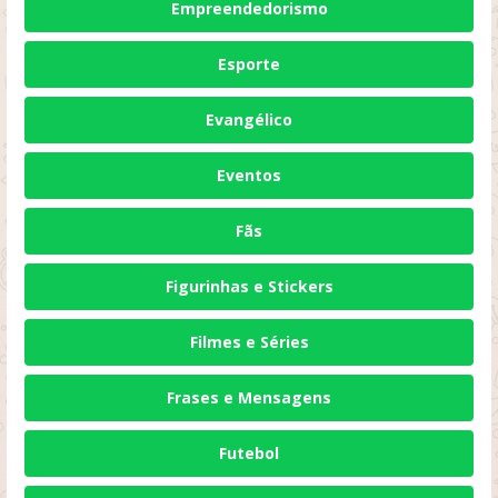
Empreendedorismo
Esporte
Evangélico
Eventos
Fãs
Figurinhas e Stickers
Filmes e Séries
Frases e Mensagens
Futebol