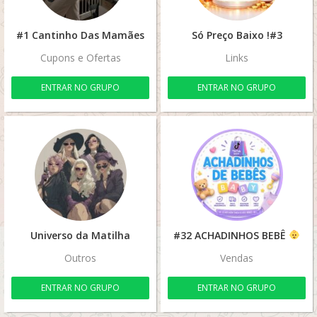
#1 Cantinho Das Mamães
Só Preço Baixo !#3
Cupons e Ofertas
Links
ENTRAR NO GRUPO
ENTRAR NO GRUPO
​Universo da Matilha
#32 ACHADINHOS BEBÊ
Outros
Vendas
ENTRAR NO GRUPO
ENTRAR NO GRUPO