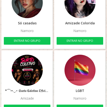
Só casadas
Amizade Colorida
Namoro
Namoro
ENTRAR NO GRUPO
ENTRAR NO GRUPO
*´¯`••._.• 𝔖𝔲𝔯𝔱𝔬 ℭ𝔬𝔩𝔢𝔱𝔦𝔳𝔬 𝔒𝔣𝔦𝔠𝔦𝔞𝔩 •._.••`¯´´•.¸¸.•*
LGBT
Amizade
Namoro