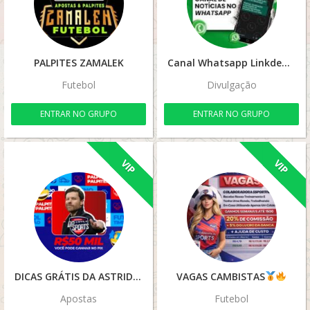
PALPITES ZAMALEK
Canal Whatsapp Linkdegrupos.net
Futebol
Divulgação
ENTRAR NO GRUPO
ENTRAR NO GRUPO
VIP
VIP
DICAS GRÁTIS DA ASTRID
VAGAS CAMBISTAS
Apostas
Futebol