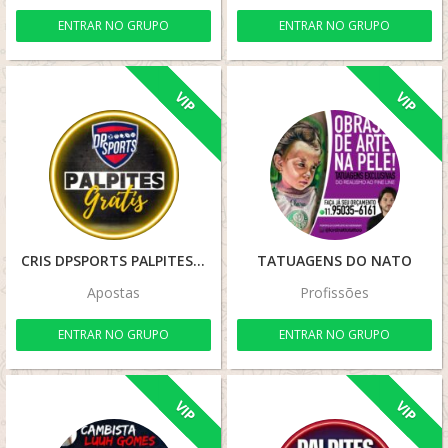
ENTRAR NO GRUPO
ENTRAR NO GRUPO
VIP
VIP
CRIS DPSPORTS PALPITES
TATUAGENS DO NATO
Apostas
Profissões
ENTRAR NO GRUPO
ENTRAR NO GRUPO
VIP
VIP