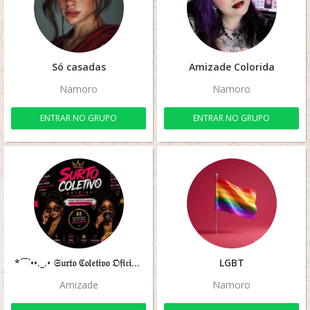
Só casadas
Amizade Colorida
Namoro
Namoro
ENTRAR NO GRUPO
ENTRAR NO GRUPO
*´¯`••._.• 𝔖𝔲𝔯𝔱𝔬 ℭ𝔬𝔩𝔢𝔱𝔦𝔳𝔬 𝔒𝔣𝔦𝔠𝔦𝔞𝔩 •._.••`¯´´•.¸¸.•*
LGBT
Amizade
Namoro