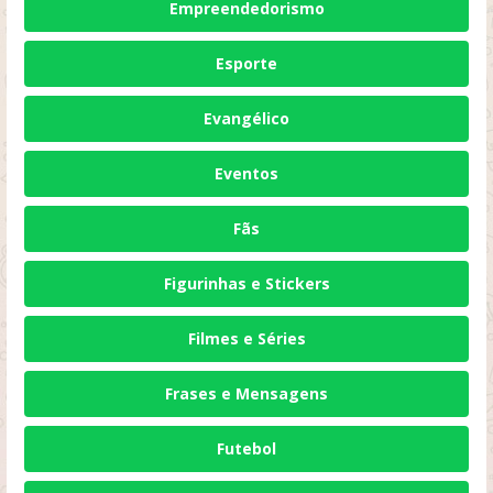
Empreendedorismo
Esporte
Evangélico
Eventos
Fãs
Figurinhas e Stickers
Filmes e Séries
Frases e Mensagens
Futebol