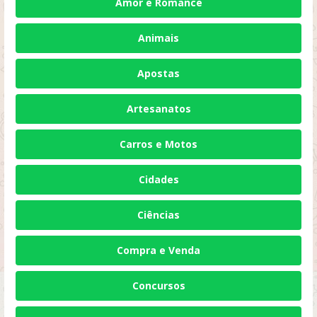
Amor e Romance
Animais
Apostas
Artesanatos
Carros e Motos
Cidades
Ciências
Compra e Venda
Concursos