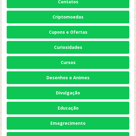
Contatos
Criptomoedas
Cupons e Ofertas
Curiosidades
Cursos
Desenhos e Animes
Divulgação
Educação
Emagrecimento