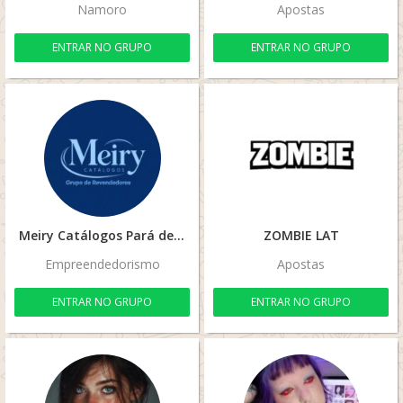
Namoro
Apostas
ENTRAR NO GRUPO
ENTRAR NO GRUPO
Meiry Catálogos Pará de Minas,Mg
ZOMBIE LAT
Empreendedorismo
Apostas
ENTRAR NO GRUPO
ENTRAR NO GRUPO