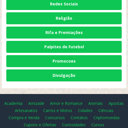
Redes Sociais
Religião
Rifa e Premiações
Palpites de Futebol
Promocoes
Divulgação
Academia
Amizade
Amor e Romance
Animais
Apostas
Artesanatos
Carros e Motos
Cidades
Ciências
Compra e Venda
Concursos
Contatos
Criptomoedas
Cupons e Ofertas
Curiosidades
Cursos