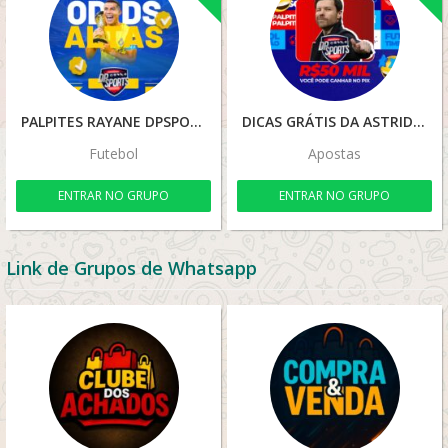
PALPITES RAYANE DPSPORTS🔥💰🍀🚀
DICAS GRÁTIS DA ASTRID🔥🔥
Futebol
Apostas
ENTRAR NO GRUPO
ENTRAR NO GRUPO
Link de Grupos de Whatsapp