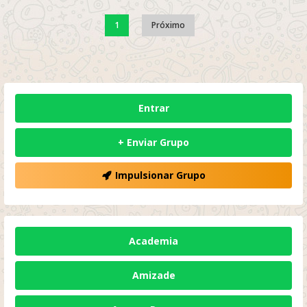
1
Próximo
Entrar
+ Enviar Grupo
Impulsionar Grupo
Academia
Amizade