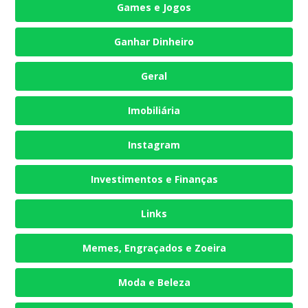
Games e Jogos
Ganhar Dinheiro
Geral
Imobiliária
Instagram
Investimentos e Finanças
Links
Memes, Engraçados e Zoeira
Moda e Beleza