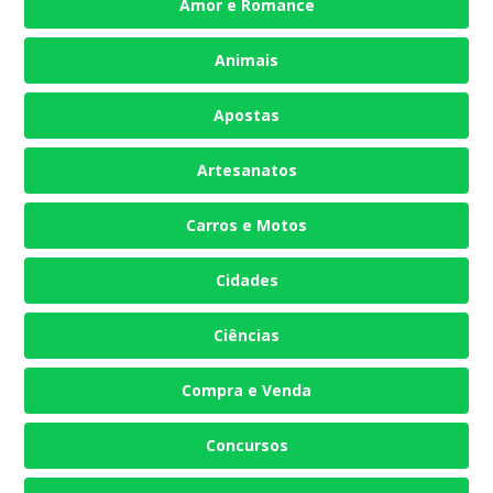
Amor e Romance
Animais
Apostas
Artesanatos
Carros e Motos
Cidades
Ciências
Compra e Venda
Concursos