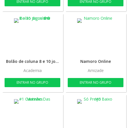
ENTRAR NO GRUPO
ENTRAR NO GRUPO
Bolão de coluna 8 e 10 jogos ⚽⚽
Namoro Online
Academia
Amizade
ENTRAR NO GRUPO
ENTRAR NO GRUPO