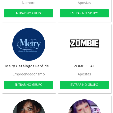
Namoro
Apostas
ENTRAR NO GRUPO
ENTRAR NO GRUPO
Meiry Catálogos Pará de Minas,Mg
ZOMBIE LAT
Empreendedorismo
Apostas
ENTRAR NO GRUPO
ENTRAR NO GRUPO