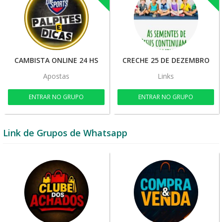
CAMBISTA ONLINE 24 HS
CRECHE 25 DE DEZEMBRO
Apostas
Links
ENTRAR NO GRUPO
ENTRAR NO GRUPO
Link de Grupos de Whatsapp