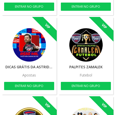
ENTRAR NO GRUPO
ENTRAR NO GRUPO
VIP
VIP
DICAS GRÁTIS DA ASTRID🔥🔥
PALPITES ZAMALEK
Apostas
Futebol
ENTRAR NO GRUPO
ENTRAR NO GRUPO
VIP
VIP