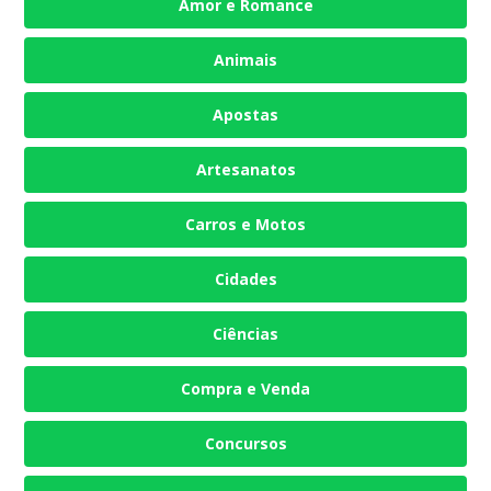
Amor e Romance
Animais
Apostas
Artesanatos
Carros e Motos
Cidades
Ciências
Compra e Venda
Concursos