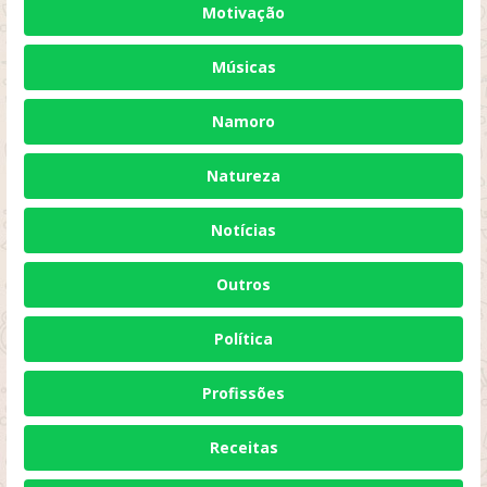
Motivação
Músicas
Namoro
Natureza
Notícias
Outros
Política
Profissões
Receitas