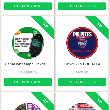
ENTRAR NO GRUPO
ENTRAR NO GRUPO
VIP
VIP
Canal Whatsapp Linkdegrupos.net
DPSPORTS ODD ALTA
Divulgação
Apostas
ENTRAR NO GRUPO
ENTRAR NO GRUPO
VIP
VIP