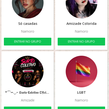
Só casadas
Amizade Colorida
Namoro
Namoro
ENTRAR NO GRUPO
ENTRAR NO GRUPO
*´¯`••._.• 𝔖𝔲𝔯𝔱𝔬 ℭ𝔬𝔩𝔢𝔱𝔦𝔳𝔬 𝔒𝔣𝔦𝔠𝔦𝔞𝔩 •._.••`¯´´•.¸¸.•*
LGBT
Amizade
Namoro