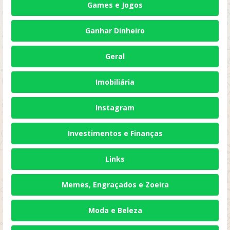
Games e Jogos
Ganhar Dinheiro
Geral
Imobiliária
Instagram
Investimentos e Finanças
Links
Memes, Engraçados e Zoeira
Moda e Beleza