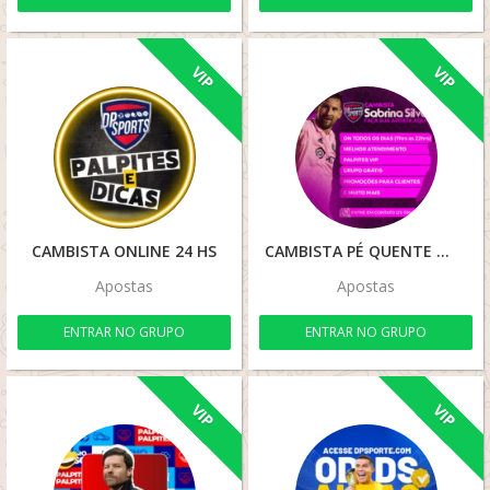
VIP
VIP
CAMBISTA ONLINE 24 HS
CAMBISTA PÉ QUENTE
Apostas
Apostas
ENTRAR NO GRUPO
ENTRAR NO GRUPO
VIP
VIP