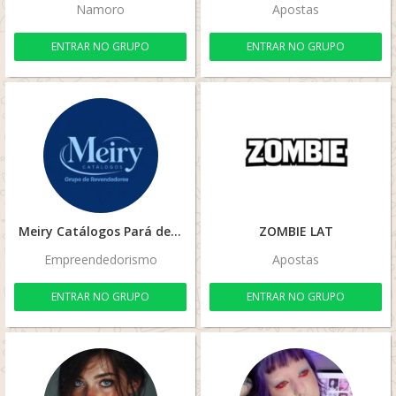
Namoro
Apostas
ENTRAR NO GRUPO
ENTRAR NO GRUPO
Meiry Catálogos Pará de Minas,Mg
ZOMBIE LAT
Empreendedorismo
Apostas
ENTRAR NO GRUPO
ENTRAR NO GRUPO