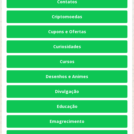
Contatos
Criptomoedas
Cupons e Ofertas
Curiosidades
Cursos
Desenhos e Animes
Divulgação
Educação
Emagrecimento