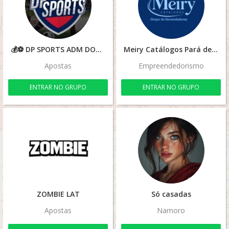
💰⚽️ DP SPORTS ADM DONIEL
Meiry Catálogos Pará de Minas,Mg
Apostas
Empreendedorismo
ENTRAR NO GRUPO
ENTRAR NO GRUPO
ZOMBIE LAT
Só casadas
Apostas
Namoro