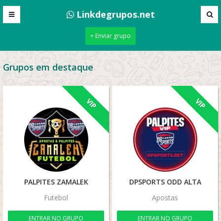
Linkdegrupos.net
+ Enviar grupo
Grupos em destaque
VIP
VIP
PALPITES ZAMALEK
DPSPORTS ODD ALTA
Futebol
Apostas
ENTRAR NO GRUPO
ENTRAR NO GRUPO