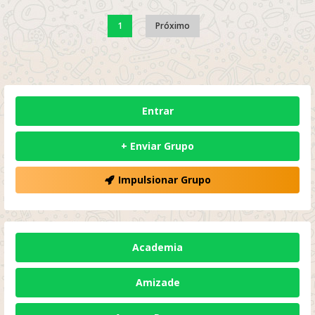
1
Próximo
Entrar
+ Enviar Grupo
Impulsionar Grupo
Academia
Amizade