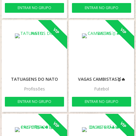
ENTRAR NO GRUPO
ENTRAR NO GRUPO
VIP
VIP
TATUAGENS DO NATO
VAGAS CAMBISTAS🥇🔥
Profissões
Futebol
ENTRAR NO GRUPO
ENTRAR NO GRUPO
VIP
VIP