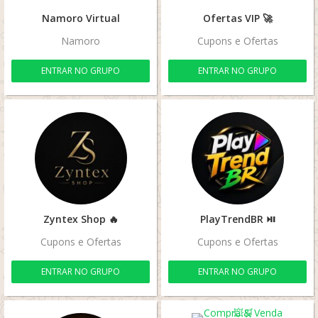
Namoro Virtual
Ofertas VIP 🚀
Namoro
Cupons e Ofertas
ENTRAR NO GRUPO
ENTRAR NO GRUPO
Zyntex Shop 🔥
PlayTrendBR ⏯️
Cupons e Ofertas
Cupons e Ofertas
ENTRAR NO GRUPO
ENTRAR NO GRUPO