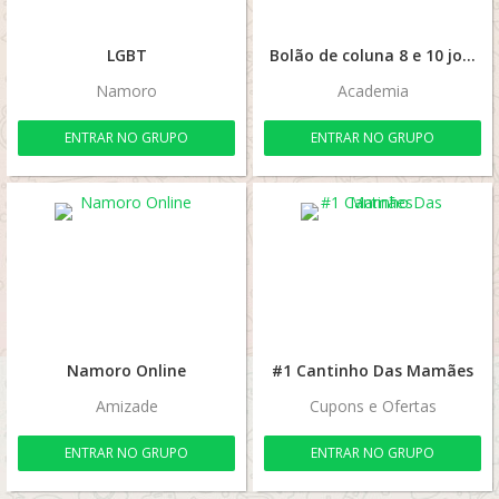
LGBT
Bolão de coluna 8 e 10 jogos ⚽⚽
Namoro
Academia
ENTRAR NO GRUPO
ENTRAR NO GRUPO
Namoro Online
#1 Cantinho Das Mamães
Amizade
Cupons e Ofertas
ENTRAR NO GRUPO
ENTRAR NO GRUPO