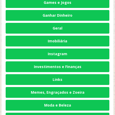
Games e Jogos
Ganhar Dinheiro
Geral
Imobiliária
Instagram
Investimentos e Finanças
Links
Memes, Engraçados e Zoeira
Moda e Beleza