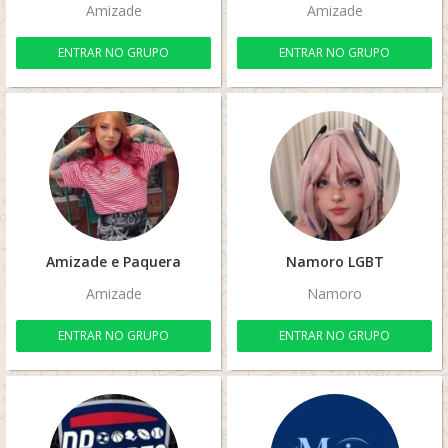
Amizade
Amizade
ENTRAR NO GRUPO
ENTRAR NO GRUPO
Amizade e Paquera
Namoro LGBT
Amizade
Namoro
ENTRAR NO GRUPO
ENTRAR NO GRUPO