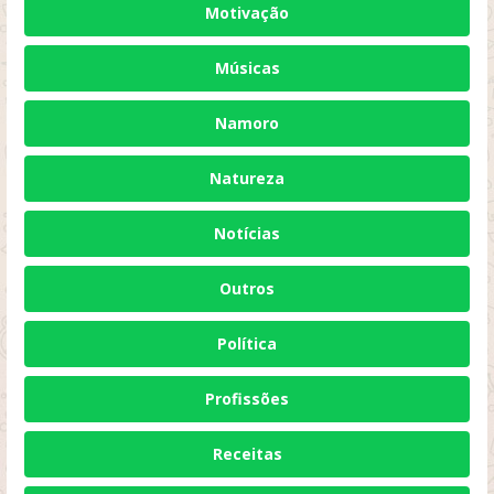
Motivação
Músicas
Namoro
Natureza
Notícias
Outros
Política
Profissões
Receitas