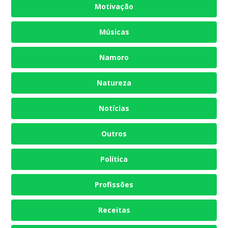
Motivação
Músicas
Namoro
Natureza
Notícias
Outros
Política
Profissões
Receitas