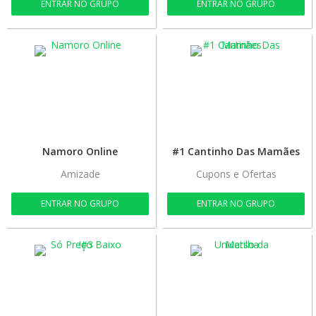
ENTRAR NO GRUPO
ENTRAR NO GRUPO
Namoro Online
#1 Cantinho Das Mamães
Amizade
Cupons e Ofertas
ENTRAR NO GRUPO
ENTRAR NO GRUPO