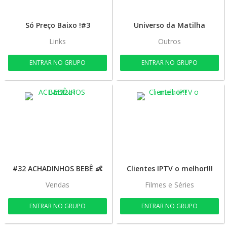
Só Preço Baixo !#3
​Universo da Matilha
Links
Outros
ENTRAR NO GRUPO
ENTRAR NO GRUPO
#32 ACHADINHOS BEBÊ 👶
Clientes IPTV o melhor!!!
Vendas
Filmes e Séries
ENTRAR NO GRUPO
ENTRAR NO GRUPO