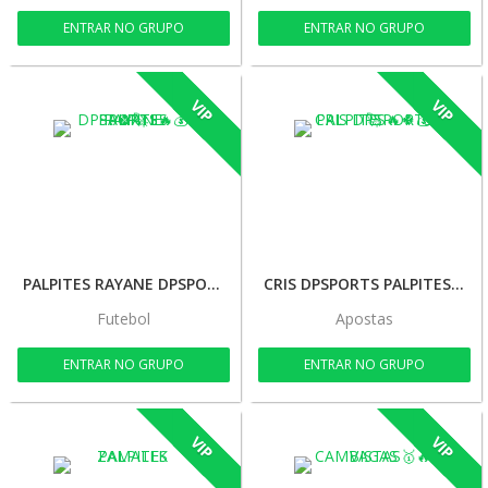
ENTRAR NO GRUPO
ENTRAR NO GRUPO
VIP
VIP
PALPITES RAYANE DPSPORTS🔥💰🍀🚀
CRIS DPSPORTS PALPITES🔥🍀💰🚀
Futebol
Apostas
ENTRAR NO GRUPO
ENTRAR NO GRUPO
VIP
VIP