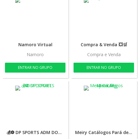
Namoro Virtual
Compra & Venda 💥🛒
Namoro
Compra e Venda
ENTRAR NO GRUPO
ENTRAR NO GRUPO
💰⚽️ DP SPORTS ADM DONIEL
Meiry Catálogos Pará de Minas,Mg