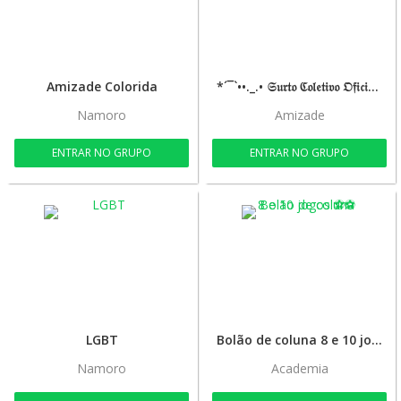
Amizade Colorida
*´¯`••._.• 𝔖𝔲𝔯𝔱𝔬 ℭ𝔬𝔩𝔢𝔱𝔦𝔳𝔬 𝔒𝔣𝔦𝔠𝔦𝔞𝔩 •._.••`¯´´•.¸¸.•*
Namoro
Amizade
ENTRAR NO GRUPO
ENTRAR NO GRUPO
LGBT
Bolão de coluna 8 e 10 jogos ⚽⚽
Namoro
Academia