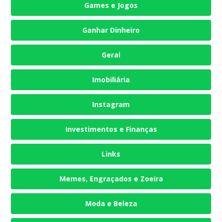
Games e Jogos
Ganhar Dinheiro
Geral
Imobiliária
Instagram
Investimentos e Finanças
Links
Memes, Engraçados e Zoeira
Moda e Beleza