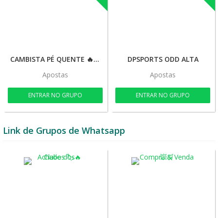
CAMBISTA PÉ QUENTE 🔥💰🍀🚀
DPSPORTS ODD ALTA
Apostas
Apostas
ENTRAR NO GRUPO
ENTRAR NO GRUPO
Link de Grupos de Whatsapp