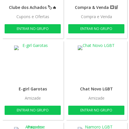
Clube dos Achados 🏷️🔥
Compra & Venda 💥🛒
Cupons e Ofertas
Compra e Venda
ENTRAR NO GRUPO
ENTRAR NO GRUPO
E-girl Garotas
Chat Novo LGBT
Amizade
Amizade
ENTRAR NO GRUPO
ENTRAR NO GRUPO