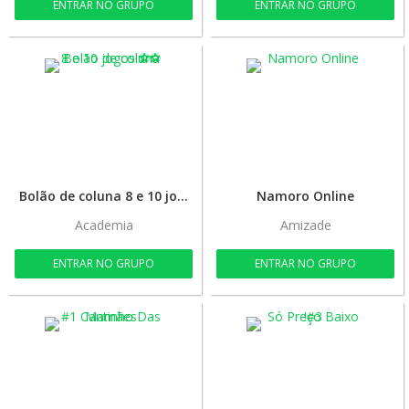
ENTRAR NO GRUPO
ENTRAR NO GRUPO
Bolão de coluna 8 e 10 jogos ⚽⚽
Namoro Online
Academia
Amizade
ENTRAR NO GRUPO
ENTRAR NO GRUPO