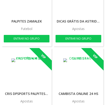
PALPITES ZAMALEK
DICAS GRÁTIS DA ASTRID🔥🔥
Futebol
Apostas
ENTRAR NO GRUPO
ENTRAR NO GRUPO
VIP
VIP
CRIS DPSPORTS PALPITES🔥🍀💰🚀
CAMBISTA ONLINE 24 HS
Apostas
Apostas