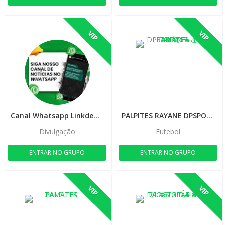
VIP
VIP
Canal Whatsapp Linkdegrupos.net
PALPITES RAYANE DPSPORTS🔥💰🍀🚀
Divulgação
Futebol
ENTRAR NO GRUPO
ENTRAR NO GRUPO
VIP
VIP