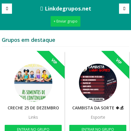
Linkdegrupos.net
+ Enviar grupo
Grupos em destaque
VIP
VIP
CRECHE 25 DE DEZEMBRO
CAMBISTA DA SORTE 🍀💰
Links
Esporte
ENTRAR NO GRUPO
ENTRAR NO GRUPO