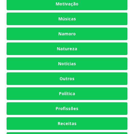
Motivação
Músicas
Namoro
Natureza
Notícias
Outros
Política
Profissões
Receitas