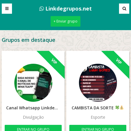
Linkdegrupos.net
+ Enviar grupo
Grupos em destaque
VIP
VIP
Canal Whatsapp Linkdegrupos.net
CAMBISTA DA SORTE
Divulgação
Esporte
ENTRAR NO GRUPO
ENTRAR NO GRUPO