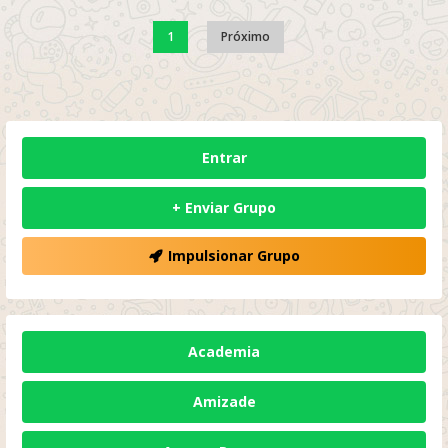
1
Próximo
Entrar
+ Enviar Grupo
Impulsionar Grupo
Academia
Amizade