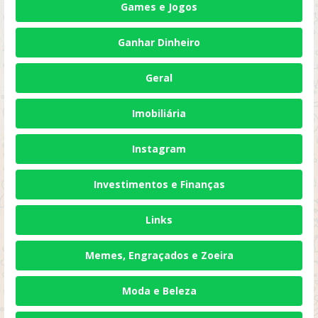
Games e Jogos
Ganhar Dinheiro
Geral
Imobiliária
Instagram
Investimentos e Finanças
Links
Memes, Engraçados e Zoeira
Moda e Beleza