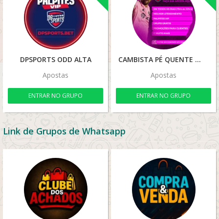
DPSPORTS ODD ALTA
CAMBISTA PÉ QUENTE
Apostas
Apostas
ENTRAR NO GRUPO
ENTRAR NO GRUPO
Link de Grupos de Whatsapp