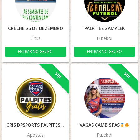
CRECHE 25 DE DEZEMBRO
PALPITES ZAMALEK
Links
Futebol
ENTRAR NO GRUPO
ENTRAR NO GRUPO
VIP
VIP
CRIS DPSPORTS PALPITES
VAGAS CAMBISTAS
Apostas
Futebol