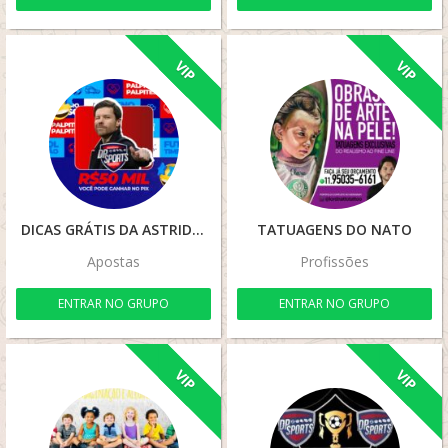
VIP
VIP
DICAS GRÁTIS DA ASTRID
TATUAGENS DO NATO
Apostas
Profissões
ENTRAR NO GRUPO
ENTRAR NO GRUPO
VIP
VIP