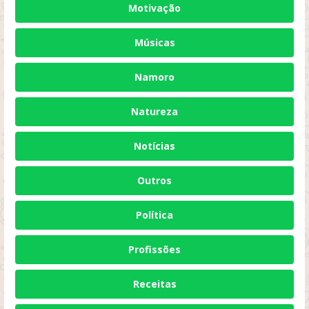
Motivação
Músicas
Namoro
Natureza
Notícias
Outros
Política
Profissões
Receitas