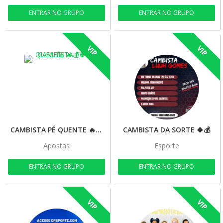
ENTRAR NO GRUPO
ENTRAR NO GRUPO
VIP
VIP
CAMBISTA PÉ QUENTE 🔥💰🍀🚀
CAMBISTA DA SORTE 🍀💰
Apostas
Esporte
ENTRAR NO GRUPO
ENTRAR NO GRUPO
VIP
VIP