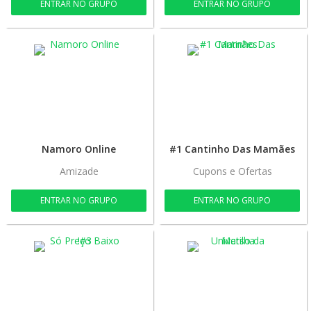
ENTRAR NO GRUPO
ENTRAR NO GRUPO
Namoro Online
#1 Cantinho Das Mamães
Amizade
Cupons e Ofertas
ENTRAR NO GRUPO
ENTRAR NO GRUPO