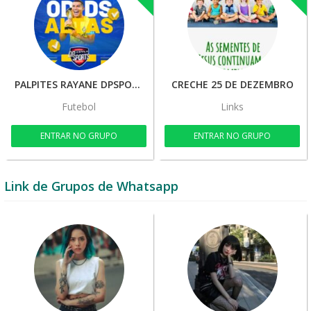
PALPITES RAYANE DPSPORTS🔥💰🍀🚀
CRECHE 25 DE DEZEMBRO
Futebol
Links
ENTRAR NO GRUPO
ENTRAR NO GRUPO
Link de Grupos de Whatsapp