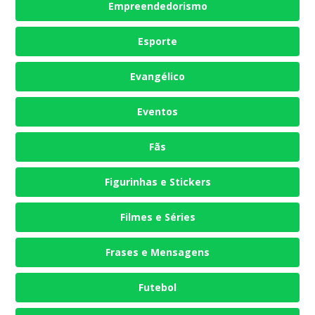
Empreendedorismo
Esporte
Evangélico
Eventos
Fãs
Figurinhas e Stickers
Filmes e Séries
Frases e Mensagens
Futebol