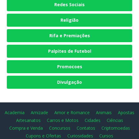
Redes Sociais
Religião
Rifa e Premiações
Palpites de Futebol
Promocoes
Divulgação
Academia
Amizade
Amor e Romance
Animais
Apostas
Artesanatos
Carros e Motos
Cidades
Ciências
Compra e Venda
Concursos
Contatos
Criptomoedas
Cupons e Ofertas
Curiosidades
Cursos