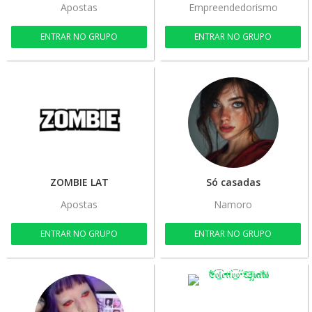
Apostas
Empreendedorismo
ENTRAR NO GRUPO
ENTRAR NO GRUPO
ZOMBIE LAT
Só casadas
Apostas
Namoro
ENTRAR NO GRUPO
ENTRAR NO GRUPO