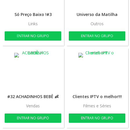
Só Preço Baixo !#3
​Universo da Matilha
Links
Outros
ENTRAR NO GRUPO
ENTRAR NO GRUPO
#32 ACHADINHOS BEBÊ 👶
Clientes IPTV o melhor!!!
Vendas
Filmes e Séries
ENTRAR NO GRUPO
ENTRAR NO GRUPO