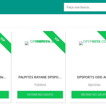
VIP
VIP
Canal Whatsapp Linkdegrupos.net
PALPITES RAYANE DPSPORTS🔥💰🍀🚀
DPSPORTS ODD A
Futebol
Apostas
ENTRAR NO GRUPO
ENTRAR NO GRUP