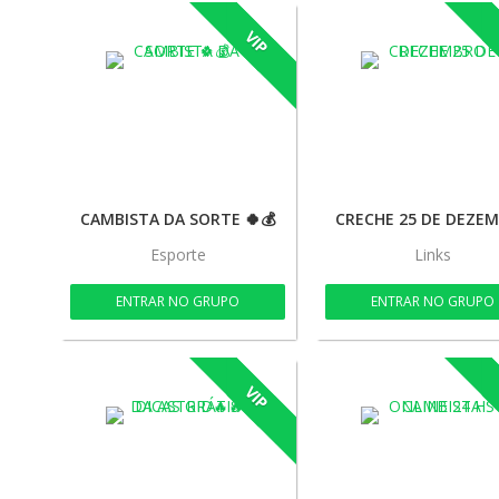
VIP
CAMBISTA DA SORTE 🍀💰
CRECHE 25 DE DEZE
Esporte
Links
ENTRAR NO GRUPO
ENTRAR NO GRUPO
VIP