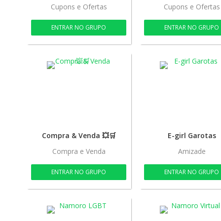
Cupons e Ofertas
Cupons e Ofertas
ENTRAR NO GRUPO
ENTRAR NO GRUPO
Compra & Venda 💥🛒
E-girl Garotas
Compra e Venda
Amizade
ENTRAR NO GRUPO
ENTRAR NO GRUPO