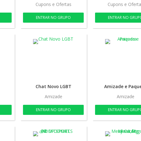
Cupons e Ofertas
Cupons e Ofert
ENTRAR NO GRUPO
ENTRAR NO GRUP
Chat Novo LGBT
Amizade e Paqu
Amizade
Amizade
ENTRAR NO GRUPO
ENTRAR NO GRUP