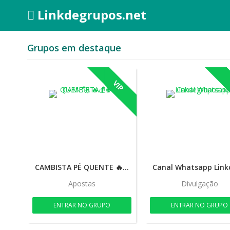
Linkdegrupos.net
Grupos em destaque
VIP
CAMBISTA PÉ QUENTE 🔥💰🍀🚀
Apostas
Divulgação
ENTRAR NO GRUPO
ENTRAR NO GRUPO