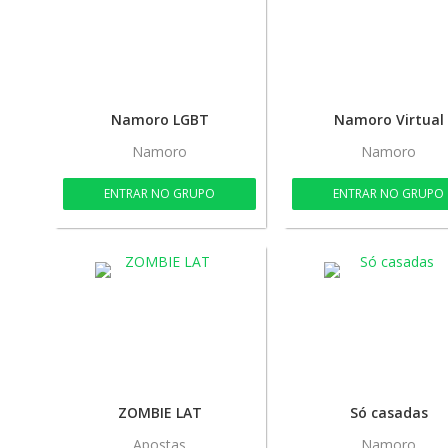
Namoro LGBT
Namoro Virtual
Namoro
Namoro
ENTRAR NO GRUPO
ENTRAR NO GRUPO
ZOMBIE LAT
Só casadas
Apostas
Namoro