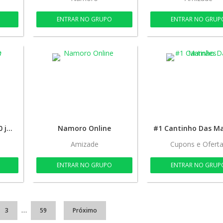
ENTRAR NO GRUPO
ENTRAR NO GRUP
Bolão de coluna 8 e 10 jogos ⚽⚽
Namoro Online
#1 Cantinho Das M
Amizade
Cupons e Ofert
ENTRAR NO GRUPO
ENTRAR NO GRUP
…
3
59
Próximo