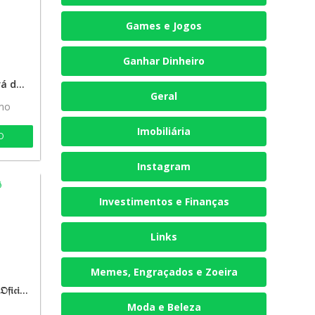
Games e Jogos
Ganhar Dinheiro
Meiry Catálogos Pará de Minas,Mg
Geral
mo
Imobiliária
O
Instagram
Investimentos e Finanças
Links
Memes, Engraçados e Zoeira
*´¯`••._.• 𝔖𝔲𝔯𝔱𝔬 ℭ𝔬𝔩𝔢𝔱𝔦𝔳𝔬 𝔒𝔣𝔦𝔠𝔦𝔞𝔩 •._.••`¯´´•.¸¸.•*
Moda e Beleza