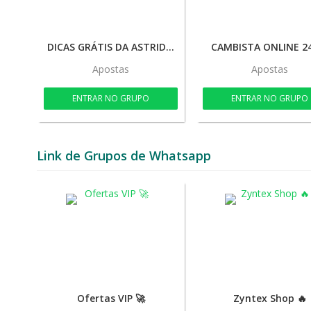
DICAS GRÁTIS DA ASTRID🔥🔥
CAMBISTA ONLINE 2
Apostas
Apostas
ENTRAR NO GRUPO
ENTRAR NO GRUPO
Link de Grupos de Whatsapp
Ofertas VIP 🚀
Zyntex Shop 🔥