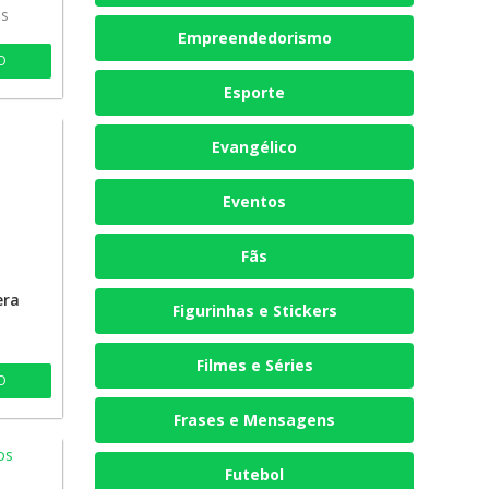
as
Empreendedorismo
O
Esporte
Evangélico
Eventos
Fãs
era
Figurinhas e Stickers
Filmes e Séries
O
Frases e Mensagens
Futebol