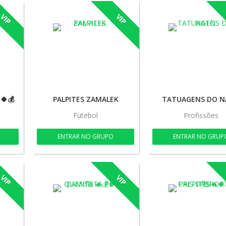
VIP
VIP
🍀💰
PALPITES ZAMALEK
TATUAGENS DO 
Futebol
Profissões
ENTRAR NO GRUPO
ENTRAR NO GRUP
VIP
VIP