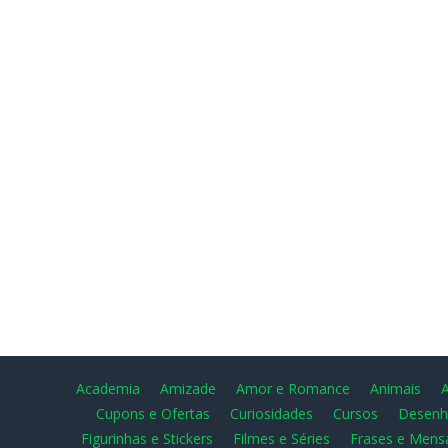
Academia
Amizade
Amor e Romance
Animais
Cupons e Ofertas
Curiosidades
Cursos
Desenh
Figurinhas e Stickers
Filmes e Séries
Frases e Mens