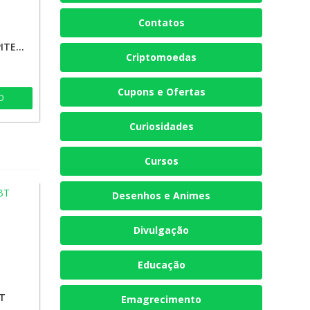
Contatos
CRIS DPSPORTS PALPITES🔥🍀💰🚀
Criptomoedas
Cupons e Ofertas
O
Curiosidades
Cursos
Desenhos e Animes
Divulgação
Educação
T
Emagrecimento