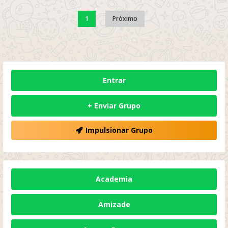
1
Próximo
Entrar
+ Enviar Grupo
Impulsionar Grupo
Academia
Amizade