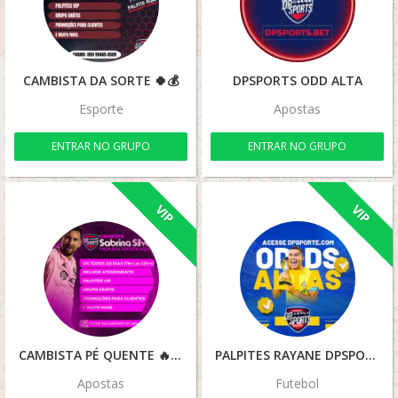
CAMBISTA DA SORTE 🍀💰
DPSPORTS ODD ALTA
Esporte
Apostas
ENTRAR NO GRUPO
ENTRAR NO GRUPO
VIP
VIP
CAMBISTA PÉ QUENTE 🔥💰🍀🚀
PALPITES RAYANE DPSPORTS🔥💰🍀🚀
Apostas
Futebol