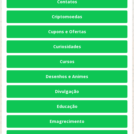
Contatos
Criptomoedas
Cupons e Ofertas
Curiosidades
Cursos
Desenhos e Animes
Divulgação
Educação
Emagrecimento