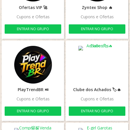
Ofertas VIP 🚀
Zyntex Shop 🔥
Cupons e Ofertas
Cupons e Ofertas
ENTRAR NO GRUPO
ENTRAR NO GRUPO
PlayTrendBR ⏯️
Clube dos Achados 🏷️🔥
Cupons e Ofertas
Cupons e Ofertas
ENTRAR NO GRUPO
ENTRAR NO GRUPO