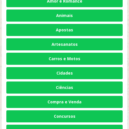
Amor e Romance
Animais
Apostas
Artesanatos
Carros e Motos
Cidades
Ciências
Compra e Venda
Concursos