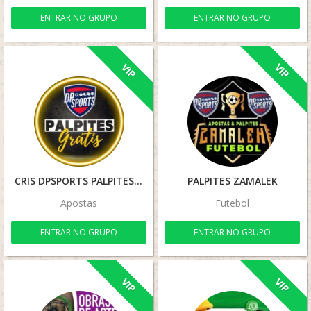
ENTRAR NO GRUPO
ENTRAR NO GRUPO
VIP
VIP
CRIS DPSPORTS PALPITES
PALPITES ZAMALEK
Apostas
Futebol
ENTRAR NO GRUPO
ENTRAR NO GRUPO
VIP
VIP