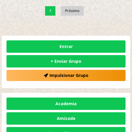
1
Próximo
Entrar
+ Enviar Grupo
Impulsionar Grupo
Academia
Amizade