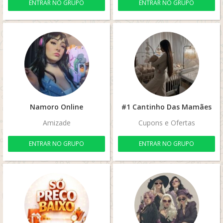
ENTRAR NO GRUPO
ENTRAR NO GRUPO
Namoro Online
#1 Cantinho Das Mamães
Amizade
Cupons e Ofertas
ENTRAR NO GRUPO
ENTRAR NO GRUPO