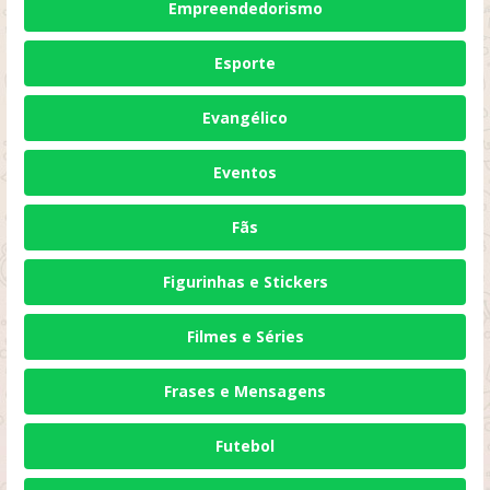
Empreendedorismo
Esporte
Evangélico
Eventos
Fãs
Figurinhas e Stickers
Filmes e Séries
Frases e Mensagens
Futebol