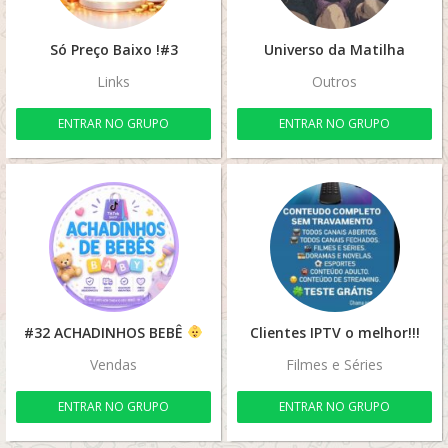
Só Preço Baixo !#3
​Universo da Matilha
Links
Outros
ENTRAR NO GRUPO
ENTRAR NO GRUPO
#32 ACHADINHOS BEBÊ
Clientes IPTV o melhor!!!
Vendas
Filmes e Séries
ENTRAR NO GRUPO
ENTRAR NO GRUPO