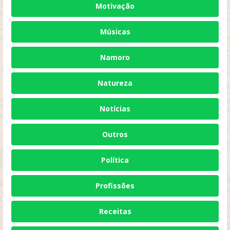
Motivação
Músicas
Namoro
Natureza
Notícias
Outros
Política
Profissões
Receitas