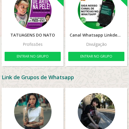
TATUAGENS DO NATO
Canal Whatsapp Linkdegrupos.net
Profissões
Divulgação
ENTRAR NO GRUPO
ENTRAR NO GRUPO
Link de Grupos de Whatsapp