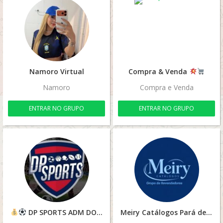
Namoro Virtual
Compra & Venda
Namoro
Compra e Venda
ENTRAR NO GRUPO
ENTRAR NO GRUPO
DP SPORTS ADM DONIEL
Meiry Catálogos Pará de Minas,Mg