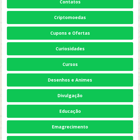
Contatos
Criptomoedas
Cupons e Ofertas
Curiosidades
Cursos
Desenhos e Animes
Divulgação
Educação
Emagrecimento