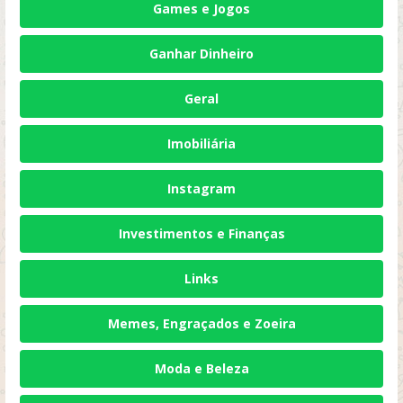
Games e Jogos
Ganhar Dinheiro
Geral
Imobiliária
Instagram
Investimentos e Finanças
Links
Memes, Engraçados e Zoeira
Moda e Beleza