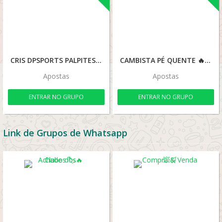
CRIS DPSPORTS PALPITES🔥🍀💰🚀
CAMBISTA PÉ QUENTE 🔥💰🍀🚀
Apostas
Apostas
ENTRAR NO GRUPO
ENTRAR NO GRUPO
Link de Grupos de Whatsapp