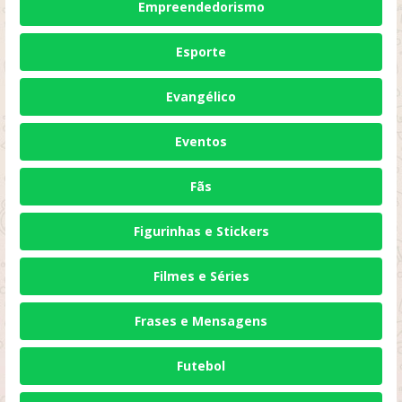
Empreendedorismo
Esporte
Evangélico
Eventos
Fãs
Figurinhas e Stickers
Filmes e Séries
Frases e Mensagens
Futebol