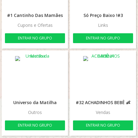
#1 Cantinho Das Mamães
Só Preço Baixo !#3
Cupons e Ofertas
Links
ENTRAR NO GRUPO
ENTRAR NO GRUPO
​Universo da Matilha
#32 ACHADINHOS BEBÊ 👶
Outros
Vendas
ENTRAR NO GRUPO
ENTRAR NO GRUPO