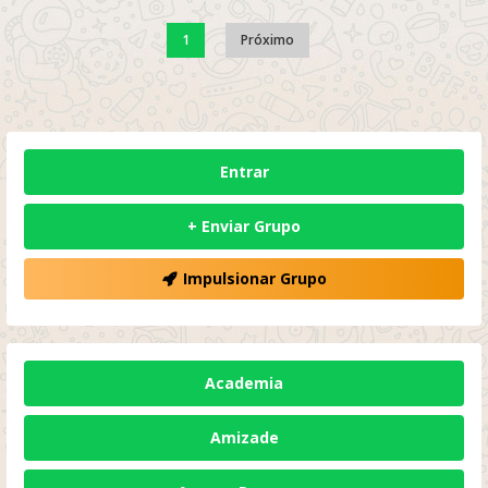
1
Próximo
Entrar
+ Enviar Grupo
Impulsionar Grupo
Academia
Amizade