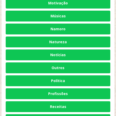
Motivação
Músicas
Namoro
Natureza
Notícias
Outros
Política
Profissões
Receitas