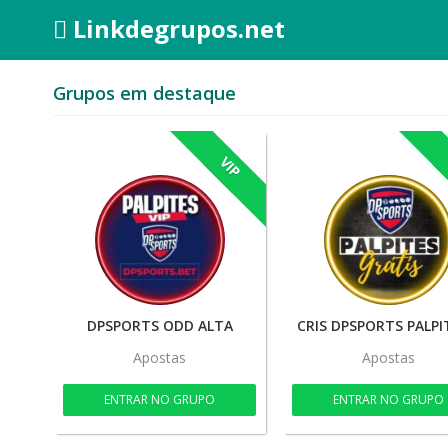
Linkdegrupos.net
Grupos em destaque
VIP
DPSPORTS ODD ALTA
Apostas
Apostas
ENTRAR NO GRUPO
ENTRAR NO GRUPO