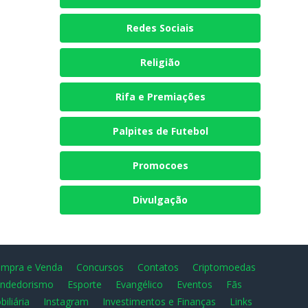
Redes Sociais
Religião
Rifa e Premiações
Palpites de Futebol
Promocoes
Divulgação
mpra e Venda
Concursos
Contatos
Criptomoedas
ndedorismo
Esporte
Evangélico
Eventos
Fãs
biliária
Instagram
Investimentos e Finanças
Links