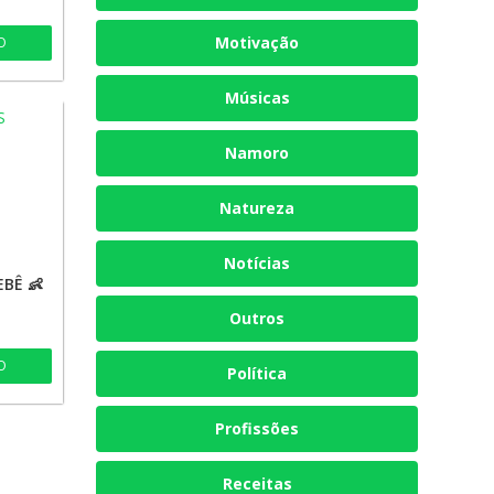
Motivação
O
Músicas
Namoro
Natureza
Notícias
BÊ 👶
Outros
O
Política
Profissões
Receitas