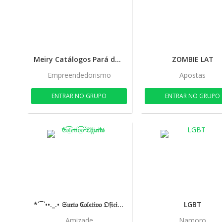
Meiry Catálogos Pará de Minas,Mg
ZOMBIE LAT
Empreendedorismo
Apostas
ENTRAR NO GRUPO
ENTRAR NO GRUPO
*´¯`••._.• 𝔖𝔲𝔯𝔱𝔬 ℭ𝔬𝔩𝔢𝔱𝔦𝔳𝔬 𝔒𝔣𝔦𝔠𝔦𝔞𝔩 •._.••`¯´´•.¸¸.•*
LGBT
Amizade
Namoro