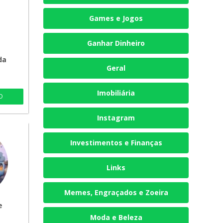
Games e Jogos
Ganhar Dinheiro
da
Geral
Imobiliária
O
Instagram
Investimentos e Finanças
Links
Memes, Engraçados e Zoeira
e
Moda e Beleza