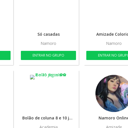
Só casadas
Amizade Colori
Namoro
Namoro
ENTRAR NO GRUPO
ENTRAR NO GRUP
Bolão de coluna 8 e 10 jogos ⚽⚽
Namoro Onlin
Academia
Amizade