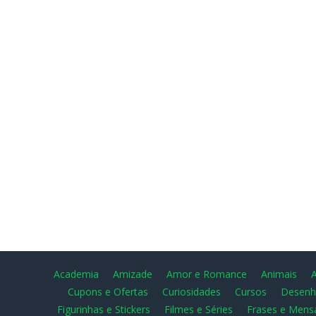
Academia
Amizade
Amor e Romance
Animais
Cupons e Ofertas
Curiosidades
Cursos
Desenh
Figurinhas e Stickers
Filmes e Séries
Frases e Mens