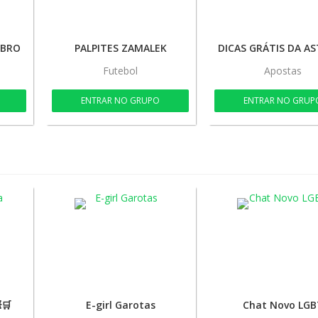
MBRO
PALPITES ZAMALEK
Futebol
Apostas
ENTRAR NO GRUPO
ENTRAR NO GRUP
🛒
E-girl Garotas
Chat Novo LGB