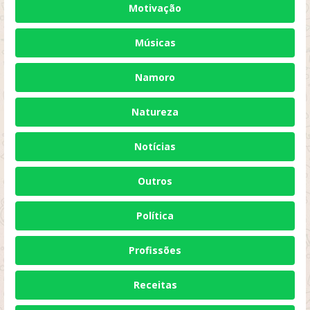
Motivação
Músicas
Namoro
Natureza
Notícias
Outros
Política
Profissões
Receitas