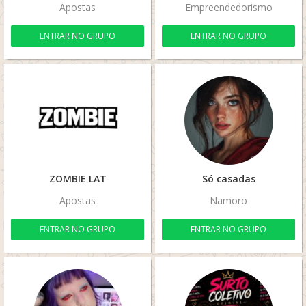
Apostas
Empreendedorismo
ENTRAR NO GRUPO
ENTRAR NO GRUPO
ZOMBIE LAT
Só casadas
Apostas
Namoro
ENTRAR NO GRUPO
ENTRAR NO GRUPO