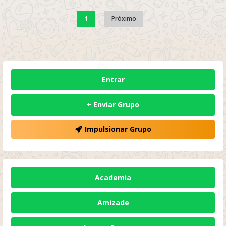
1
Próximo
Entrar
+ Enviar Grupo
Impulsionar Grupo
Academia
Amizade