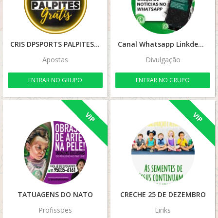
CRIS DPSPORTS PALPITES🔥🍀💰🚀
Canal Whatsapp Linkdegrupos.net
Apostas
Divulgação
ENTRAR NO GRUPO
ENTRAR NO GRUPO
VIP
VIP
TATUAGENS DO NATO
CRECHE 25 DE DEZEMBRO
Profissões
Links