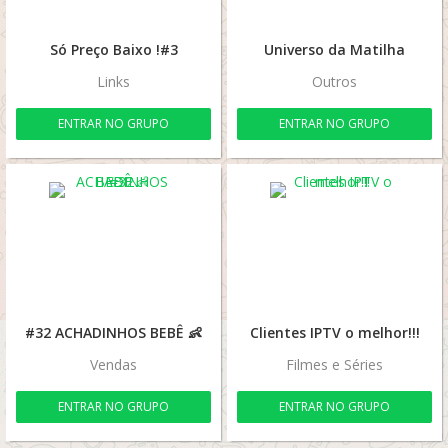
Só Preço Baixo !#3
​Universo da Matilha
Links
Outros
ENTRAR NO GRUPO
ENTRAR NO GRUPO
#32 ACHADINHOS BEBÊ 👶
Clientes IPTV o melhor!!!
Vendas
Filmes e Séries
ENTRAR NO GRUPO
ENTRAR NO GRUPO