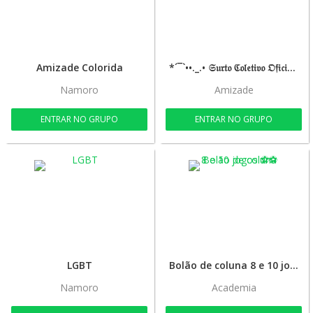
Amizade Colorida
*´¯`••._.• 𝔖𝔲𝔯𝔱𝔬 ℭ𝔬𝔩𝔢𝔱𝔦𝔳𝔬 𝔒𝔣𝔦𝔠𝔦𝔞𝔩 •._.••`¯´´•.¸¸.•*
Namoro
Amizade
ENTRAR NO GRUPO
ENTRAR NO GRUPO
LGBT
Bolão de coluna 8 e 10 jogos ⚽⚽
Namoro
Academia