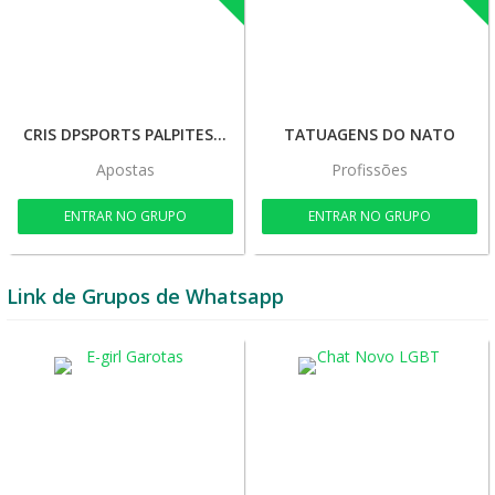
CRIS DPSPORTS PALPITES🔥🍀💰🚀
TATUAGENS DO NATO
Apostas
Profissões
ENTRAR NO GRUPO
ENTRAR NO GRUPO
Link de Grupos de Whatsapp