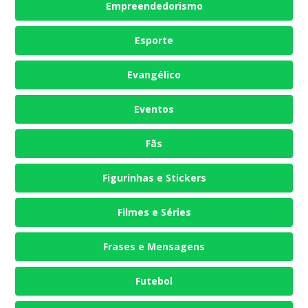
Empreendedorismo
Esporte
Evangélico
Eventos
Fãs
Figurinhas e Stickers
Filmes e Séries
Frases e Mensagens
Futebol