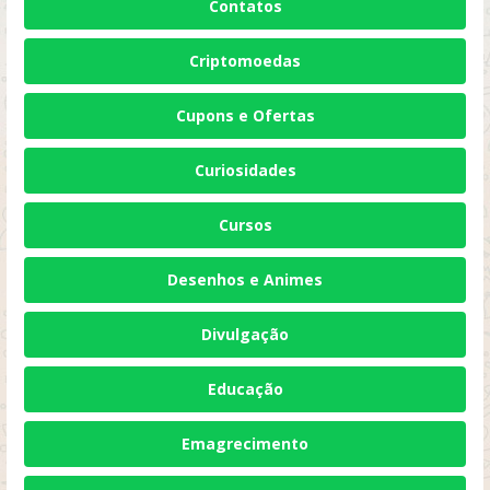
Contatos
Criptomoedas
Cupons e Ofertas
Curiosidades
Cursos
Desenhos e Animes
Divulgação
Educação
Emagrecimento