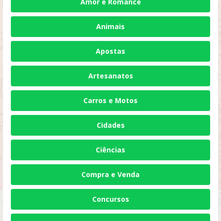
Amor e Romance
Animais
Apostas
Artesanatos
Carros e Motos
Cidades
Ciências
Compra e Venda
Concursos