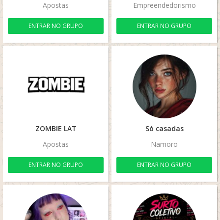
Apostas
Empreendedorismo
ENTRAR NO GRUPO
ENTRAR NO GRUPO
ZOMBIE LAT
Só casadas
Apostas
Namoro
ENTRAR NO GRUPO
ENTRAR NO GRUPO