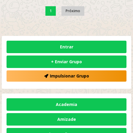
1
Próximo
Entrar
+ Enviar Grupo
Impulsionar Grupo
Academia
Amizade