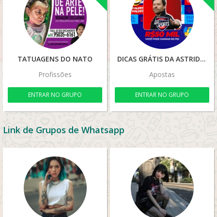
TATUAGENS DO NATO
DICAS GRÁTIS DA ASTRID
Profissões
Apostas
ENTRAR NO GRUPO
ENTRAR NO GRUPO
Link de Grupos de Whatsapp