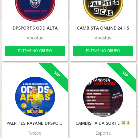
DPSPORTS ODD ALTA
CAMBISTA ONLINE 24 HS
Apostas
Apostas
ENTRAR NO GRUPO
ENTRAR NO GRUPO
VIP
VIP
PALPITES RAYANE DPSPORTS
CAMBISTA DA SORTE
Futebol
Esporte