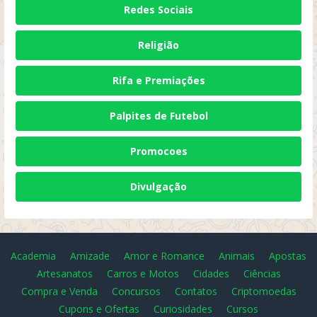
Redes Sociais
Religião
Rifa e Premiações
Palpites de Futebol
Promocoes
Divulgação
Academia
Amizade
Amor e Romance
Animais
Apostas
Artesanatos
Carros e Motos
Cidades
Ciências
Compra e Venda
Concursos
Contatos
Criptomoedas
Cupons e Ofertas
Curiosidades
Cursos