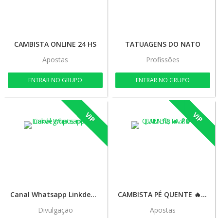
CAMBISTA ONLINE 24 HS
TATUAGENS DO NATO
Apostas
Profissões
ENTRAR NO GRUPO
ENTRAR NO GRUPO
VIP
VIP
Canal Whatsapp Linkdegrupos.net
CAMBISTA PÉ QUENTE 🔥💰🍀🚀
Divulgação
Apostas