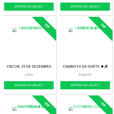
ENTRAR NO GRUPO
ENTRAR NO GRUPO
VIP
VIP
CRECHE 25 DE DEZEMBRO
CAMBISTA DA SORTE 🍀💰
Links
Esporte
ENTRAR NO GRUPO
ENTRAR NO GRUPO
VIP
VIP