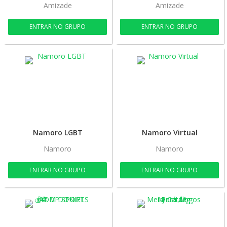
Amizade
Amizade
ENTRAR NO GRUPO
ENTRAR NO GRUPO
Namoro LGBT
Namoro Virtual
Namoro
Namoro
ENTRAR NO GRUPO
ENTRAR NO GRUPO