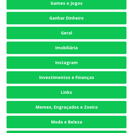
Games e Jogos
Ganhar Dinheiro
Geral
Imobiliária
Instagram
Investimentos e Finanças
Links
Memes, Engraçados e Zoeira
Moda e Beleza