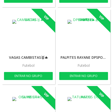
VIP
VIP
VAGAS CAMBISTAS🥇🔥
PALPITES RAYANE DPSPORTS🔥💰🍀🚀
Futebol
Futebol
ENTRAR NO GRUPO
ENTRAR NO GRUPO
VIP
VIP