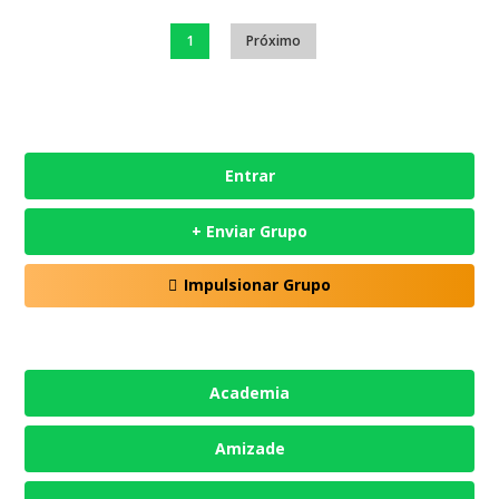
1
Próximo
Entrar
+ Enviar Grupo
Impulsionar Grupo
Academia
Amizade