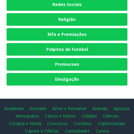
Redes Sociais
Religião
Rifa e Premiações
Palpites de Futebol
Promocoes
Divulgação
Academia
Amizade
Amor e Romance
Animais
Apostas
Artesanatos
Carros e Motos
Cidades
Ciências
Compra e Venda
Concursos
Contatos
Criptomoedas
Cupons e Ofertas
Curiosidades
Cursos