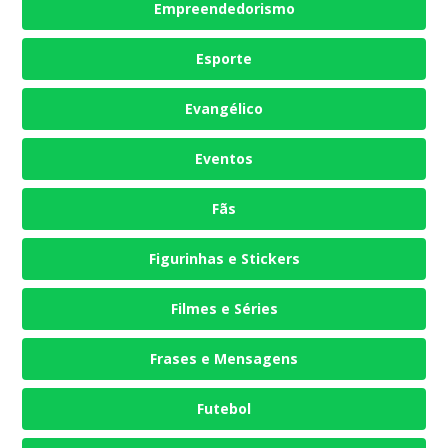
Empreendedorismo
Esporte
Evangélico
Eventos
Fãs
Figurinhas e Stickers
Filmes e Séries
Frases e Mensagens
Futebol