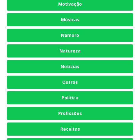
Motivação
Músicas
Namoro
Natureza
Notícias
Outros
Política
Profissões
Receitas