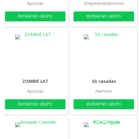
Apostas
Empreendedorismo
ENTRAR NO GRUPO
ENTRAR NO GRUPO
ZOMBIE LAT
Só casadas
Apostas
Namoro
ENTRAR NO GRUPO
ENTRAR NO GRUPO