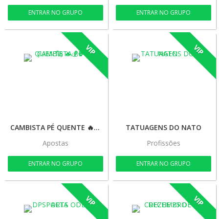
ENTRAR NO GRUPO
ENTRAR NO GRUPO
VIP
VIP
CAMBISTA PÉ QUENTE 🔥💰🍀🚀
TATUAGENS DO NATO
Apostas
Profissões
ENTRAR NO GRUPO
ENTRAR NO GRUPO
VIP
VIP