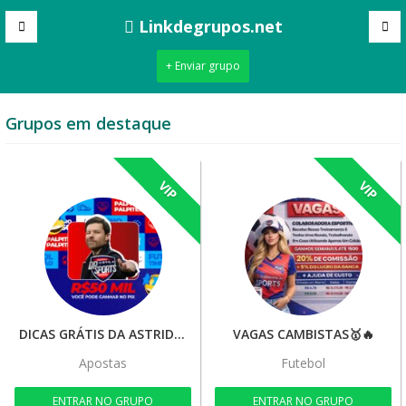
Linkdegrupos.net
+ Enviar grupo
Grupos em destaque
VIP
VIP
DICAS GRÁTIS DA ASTRID🔥🔥
VAGAS CAMBISTAS🥇🔥
Apostas
Futebol
ENTRAR NO GRUPO
ENTRAR NO GRUPO