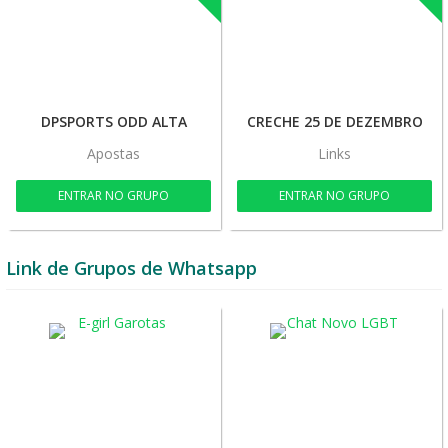
DPSPORTS ODD ALTA
CRECHE 25 DE DEZEMBRO
Apostas
Links
ENTRAR NO GRUPO
ENTRAR NO GRUPO
Link de Grupos de Whatsapp