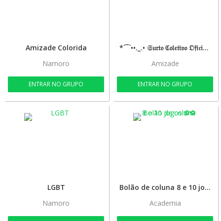
Amizade Colorida
*´¯`••._.• 𝔖𝔲𝔯𝔱𝔬 ℭ𝔬𝔩𝔢𝔱𝔦𝔳𝔬 𝔒𝔣𝔦𝔠𝔦𝔞𝔩 •._.••`¯´´•.¸¸.•*
Namoro
Amizade
ENTRAR NO GRUPO
ENTRAR NO GRUPO
LGBT
Bolão de coluna 8 e 10 jogos ⚽⚽
Namoro
Academia