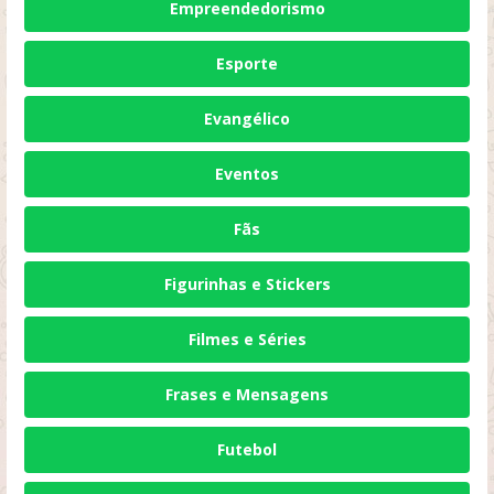
Empreendedorismo
Esporte
Evangélico
Eventos
Fãs
Figurinhas e Stickers
Filmes e Séries
Frases e Mensagens
Futebol