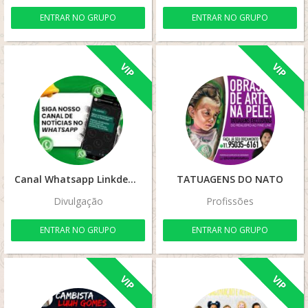
ENTRAR NO GRUPO
ENTRAR NO GRUPO
VIP
VIP
Canal Whatsapp Linkdegrupos.net
TATUAGENS DO NATO
Divulgação
Profissões
ENTRAR NO GRUPO
ENTRAR NO GRUPO
VIP
VIP