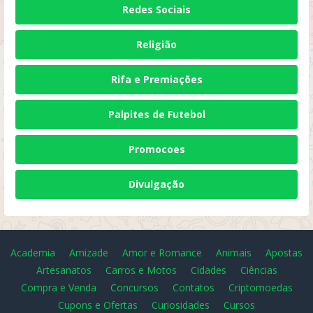
Redes Sociais
Religião
Rifa e Premiações
Palpites de Futebol
Promocoes
Divulgação
Academia
Amizade
Amor e Romance
Animais
Apostas
Artesanatos
Carros e Motos
Cidades
Ciências
Compra e Venda
Concursos
Contatos
Criptomoedas
Cupons e Ofertas
Curiosidades
Cursos