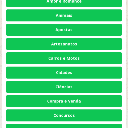
Amor e Romance
Animais
Apostas
Artesanatos
Carros e Motos
Cidades
Ciências
Compra e Venda
Concursos