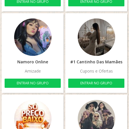
ENTRAR NO GRUPO
ENTRAR NO GRUPO
Namoro Online
#1 Cantinho Das Mamães
Amizade
Cupons e Ofertas
ENTRAR NO GRUPO
ENTRAR NO GRUPO