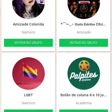
Amizade Colorida
*´¯`••._.• 𝔖𝔲𝔯𝔱𝔬 ℭ𝔬𝔩𝔢𝔱𝔦𝔳𝔬 𝔒𝔣𝔦𝔠𝔦𝔞𝔩 •._.••`¯´´•.¸¸.•*
Namoro
Amizade
ENTRAR NO GRUPO
ENTRAR NO GRUPO
LGBT
Bolão de coluna 8 e 10 jogos
Namoro
Academia