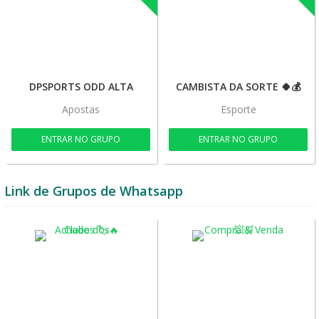
DPSPORTS ODD ALTA
CAMBISTA DA SORTE 🍀💰
Apostas
Esporte
ENTRAR NO GRUPO
ENTRAR NO GRUPO
Link de Grupos de Whatsapp