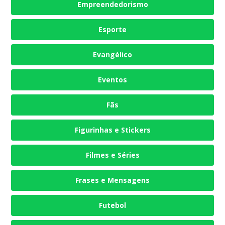
Empreendedorismo
Esporte
Evangélico
Eventos
Fãs
Figurinhas e Stickers
Filmes e Séries
Frases e Mensagens
Futebol