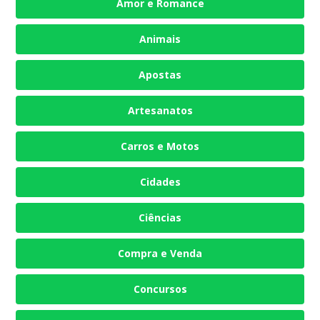
Amor e Romance
Animais
Apostas
Artesanatos
Carros e Motos
Cidades
Ciências
Compra e Venda
Concursos