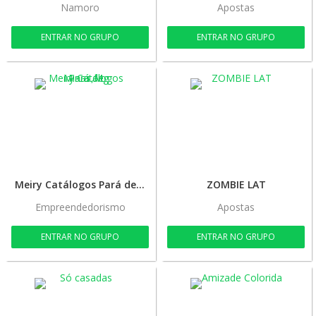
Namoro
Apostas
ENTRAR NO GRUPO
ENTRAR NO GRUPO
Meiry Catálogos Pará de Minas,Mg
ZOMBIE LAT
Empreendedorismo
Apostas
ENTRAR NO GRUPO
ENTRAR NO GRUPO