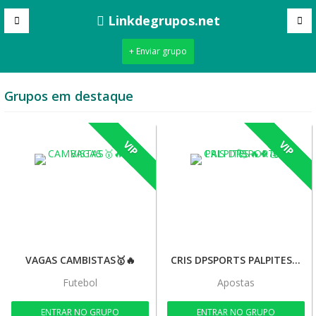
Linkdegrupos.net
+ Enviar grupo
Grupos em destaque
VIP
VIP
VAGAS CAMBISTAS🥇🔥
CRIS DPSPORTS PALPITES🔥🍀💰🚀
Futebol
Apostas
ENTRAR NO GRUPO
ENTRAR NO GRUPO