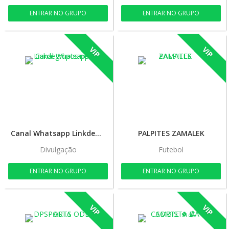
ENTRAR NO GRUPO
ENTRAR NO GRUPO
VIP
VIP
Canal Whatsapp Linkdegrupos.net
PALPITES ZAMALEK
Divulgação
Futebol
ENTRAR NO GRUPO
ENTRAR NO GRUPO
VIP
VIP