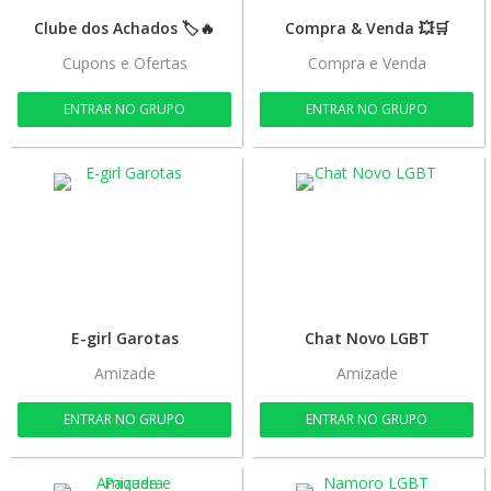
Clube dos Achados 🏷️🔥
Compra & Venda 💥🛒
Cupons e Ofertas
Compra e Venda
ENTRAR NO GRUPO
ENTRAR NO GRUPO
E-girl Garotas
Chat Novo LGBT
Amizade
Amizade
ENTRAR NO GRUPO
ENTRAR NO GRUPO