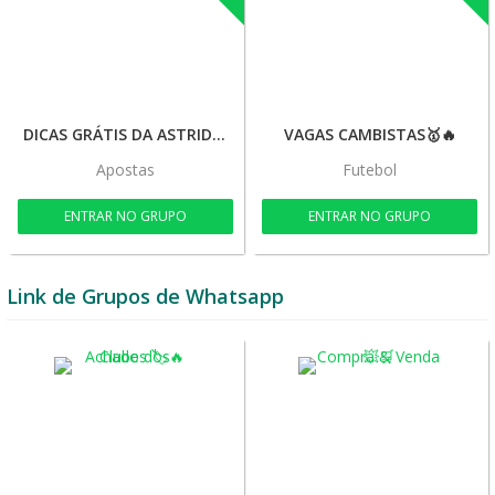
DICAS GRÁTIS DA ASTRID🔥🔥
VAGAS CAMBISTAS🥇🔥
Apostas
Futebol
ENTRAR NO GRUPO
ENTRAR NO GRUPO
Link de Grupos de Whatsapp