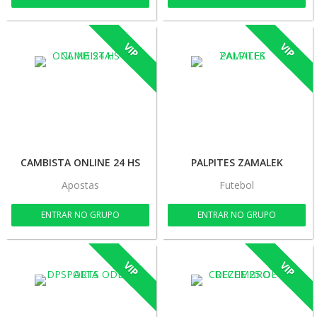
VIP
VIP
CAMBISTA ONLINE 24 HS
PALPITES ZAMALEK
Apostas
Futebol
ENTRAR NO GRUPO
ENTRAR NO GRUPO
VIP
VIP