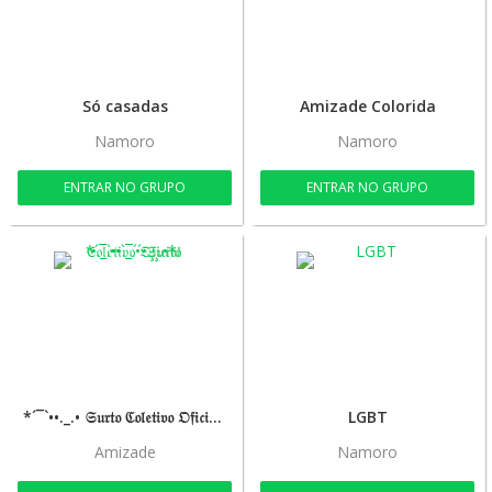
Só casadas
Amizade Colorida
Namoro
Namoro
ENTRAR NO GRUPO
ENTRAR NO GRUPO
*´¯`••._.• 𝔖𝔲𝔯𝔱𝔬 ℭ𝔬𝔩𝔢𝔱𝔦𝔳𝔬 𝔒𝔣𝔦𝔠𝔦𝔞𝔩 •._.••`¯´´•.¸¸.•*
LGBT
Amizade
Namoro