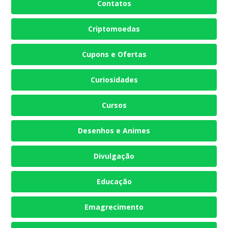
Contatos
Criptomoedas
Cupons e Ofertas
Curiosidades
Cursos
Desenhos e Animes
Divulgação
Educação
Emagrecimento