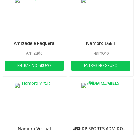
Amizade e Paquera
Namoro LGBT
Amizade
Namoro
ENTRAR NO GRUPO
ENTRAR NO GRUPO
Namoro Virtual
💰⚽️ DP SPORTS ADM DONIEL