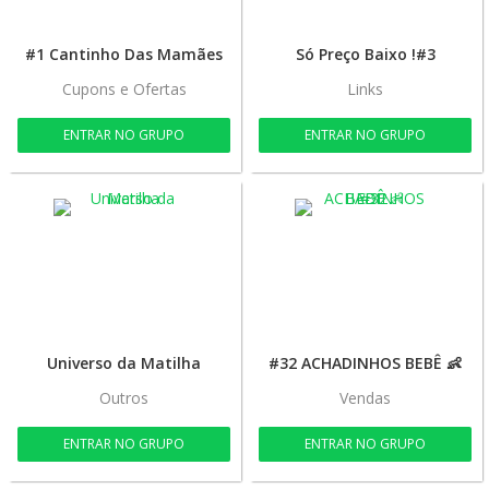
#1 Cantinho Das Mamães
Só Preço Baixo !#3
Cupons e Ofertas
Links
ENTRAR NO GRUPO
ENTRAR NO GRUPO
​Universo da Matilha
#32 ACHADINHOS BEBÊ 👶
Outros
Vendas
ENTRAR NO GRUPO
ENTRAR NO GRUPO