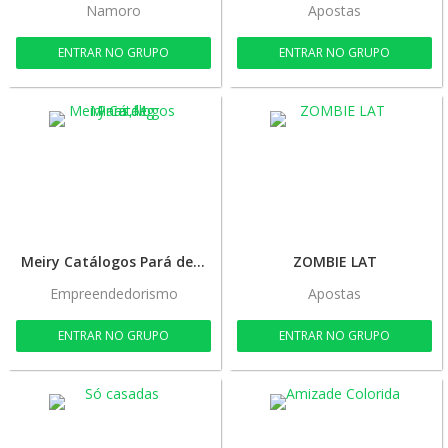
Namoro
Apostas
ENTRAR NO GRUPO
ENTRAR NO GRUPO
Meiry Catálogos Pará de Minas,Mg
ZOMBIE LAT
Empreendedorismo
Apostas
ENTRAR NO GRUPO
ENTRAR NO GRUPO