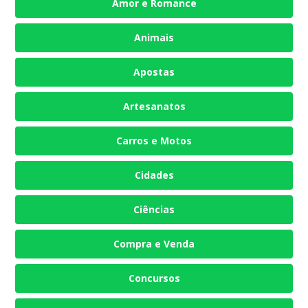
Amor e Romance
Animais
Apostas
Artesanatos
Carros e Motos
Cidades
Ciências
Compra e Venda
Concursos