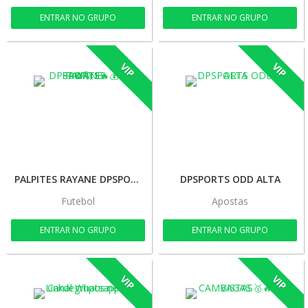
ENTRAR NO GRUPO
ENTRAR NO GRUPO
VIP
VIP
PALPITES RAYANE DPSPORTS🔥💰🍀🚀
DPSPORTS ODD ALTA
Futebol
Apostas
ENTRAR NO GRUPO
ENTRAR NO GRUPO
VIP
VIP