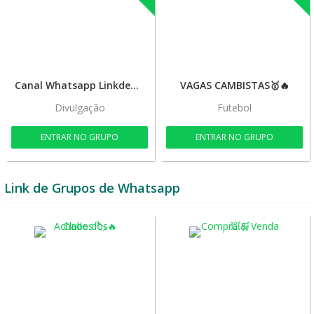
Canal Whatsapp Linkdegrupos.net
VAGAS CAMBISTAS🥇🔥
Divulgação
Futebol
ENTRAR NO GRUPO
ENTRAR NO GRUPO
Link de Grupos de Whatsapp