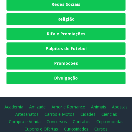
Redes Sociais
Religião
Rifa e Premiações
Palpites de Futebol
Promocoes
Divulgação
Academia
Amizade
Amor e Romance
Animais
Apostas
Artesanatos
Carros e Motos
Cidades
Ciências
Compra e Venda
Concursos
Contatos
Criptomoedas
Cupons e Ofertas
Curiosidades
Cursos