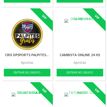
VIP
VIP
CRIS DPSPORTS PALPITES🔥🍀💰🚀
CAMBISTA ONLINE 24 HS
Apostas
Apostas
ENTRAR NO GRUPO
ENTRAR NO GRUPO
VIP
VIP