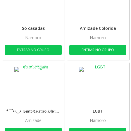
Só casadas
Amizade Colorida
Namoro
Namoro
ENTRAR NO GRUPO
ENTRAR NO GRUPO
*´¯`••._.• 𝔖𝔲𝔯𝔱𝔬 ℭ𝔬𝔩𝔢𝔱𝔦𝔳𝔬 𝔒𝔣𝔦𝔠𝔦𝔞𝔩 •._.••`¯´´•.¸¸.•*
LGBT
Amizade
Namoro