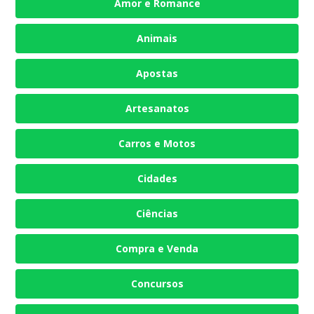
Amor e Romance
Animais
Apostas
Artesanatos
Carros e Motos
Cidades
Ciências
Compra e Venda
Concursos