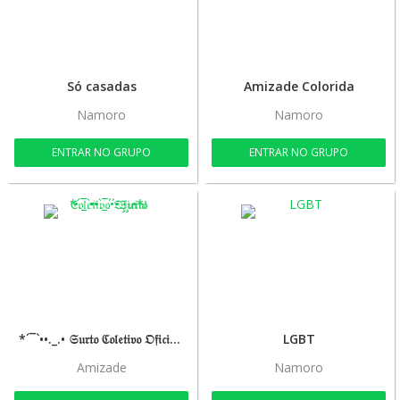
Só casadas
Amizade Colorida
Namoro
Namoro
ENTRAR NO GRUPO
ENTRAR NO GRUPO
*´¯`••._.• 𝔖𝔲𝔯𝔱𝔬 ℭ𝔬𝔩𝔢𝔱𝔦𝔳𝔬 𝔒𝔣𝔦𝔠𝔦𝔞𝔩 •._.••`¯´´•.¸¸.•*
LGBT
Amizade
Namoro