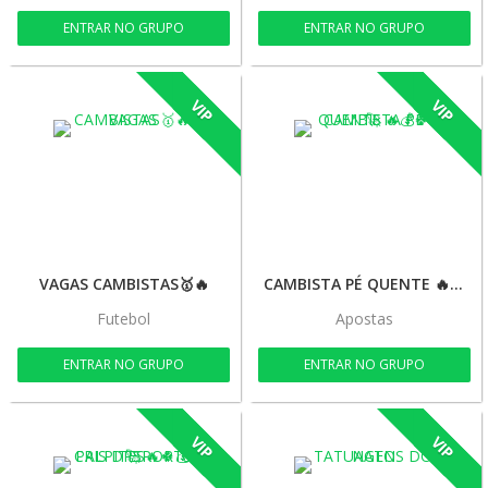
ENTRAR NO GRUPO
ENTRAR NO GRUPO
VIP
VIP
VAGAS CAMBISTAS🥇🔥
CAMBISTA PÉ QUENTE 🔥💰🍀🚀
Futebol
Apostas
ENTRAR NO GRUPO
ENTRAR NO GRUPO
VIP
VIP