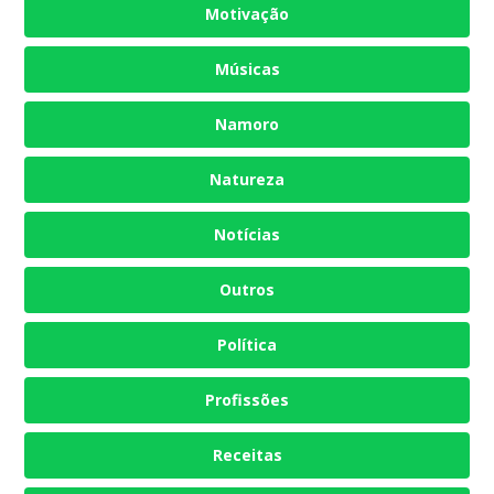
Motivação
Músicas
Namoro
Natureza
Notícias
Outros
Política
Profissões
Receitas