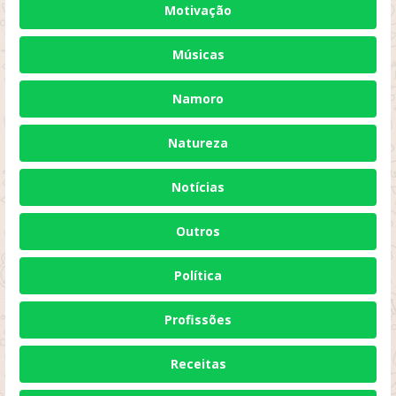
Motivação
Músicas
Namoro
Natureza
Notícias
Outros
Política
Profissões
Receitas