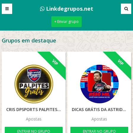
Linkdegrupos.net
+ Enviar grupo
Grupos em destaque
VIP
VIP
CRIS DPSPORTS PALPITES
DICAS GRÁTIS DA ASTRID
Apostas
Apostas
ENTRAR NO GRUPO
ENTRAR NO GRUPO