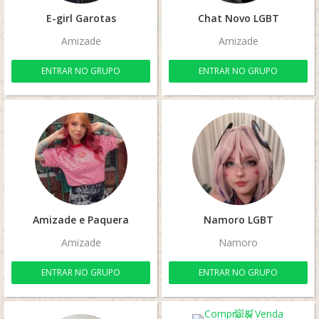
E-girl Garotas
Chat Novo LGBT
Amizade
Amizade
ENTRAR NO GRUPO
ENTRAR NO GRUPO
Amizade e Paquera
Namoro LGBT
Amizade
Namoro
ENTRAR NO GRUPO
ENTRAR NO GRUPO