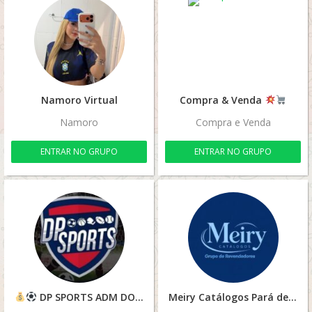
Namoro Virtual
Compra & Venda
Namoro
Compra e Venda
ENTRAR NO GRUPO
ENTRAR NO GRUPO
DP SPORTS ADM DONIEL
Meiry Catálogos Pará de Minas,Mg