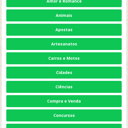
Amor e Romance
Animais
Apostas
Artesanatos
Carros e Motos
Cidades
Ciências
Compra e Venda
Concursos