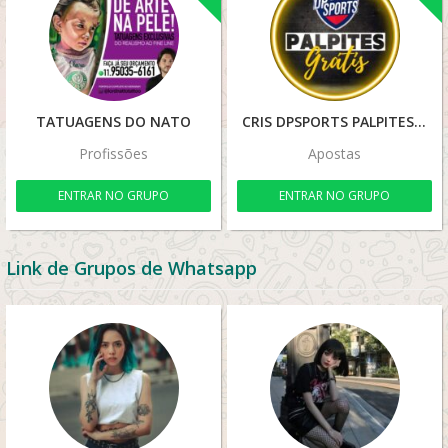
TATUAGENS DO NATO
CRIS DPSPORTS PALPITES
Profissões
Apostas
ENTRAR NO GRUPO
ENTRAR NO GRUPO
Link de Grupos de Whatsapp