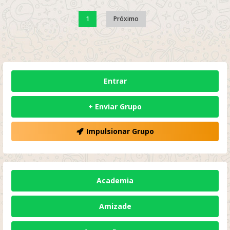
1
Próximo
Entrar
+ Enviar Grupo
Impulsionar Grupo
Academia
Amizade