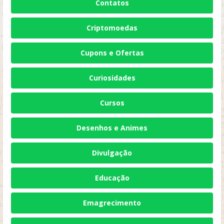
Contatos
Criptomoedas
Cupons e Ofertas
Curiosidades
Cursos
Desenhos e Animes
Divulgação
Educação
Emagrecimento