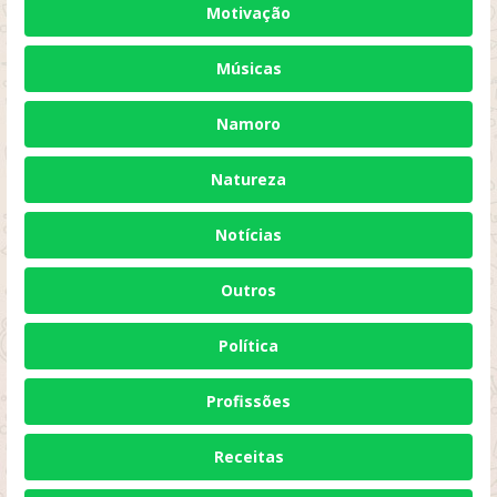
Motivação
Músicas
Namoro
Natureza
Notícias
Outros
Política
Profissões
Receitas