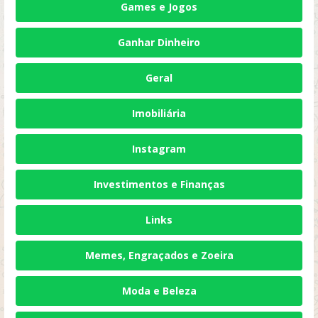
Games e Jogos
Ganhar Dinheiro
Geral
Imobiliária
Instagram
Investimentos e Finanças
Links
Memes, Engraçados e Zoeira
Moda e Beleza