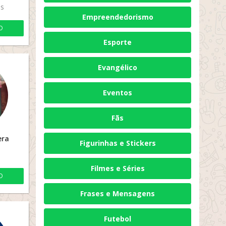
as
Empreendedorismo
O
Esporte
Evangélico
Eventos
Fãs
era
Figurinhas e Stickers
Filmes e Séries
O
Frases e Mensagens
Futebol