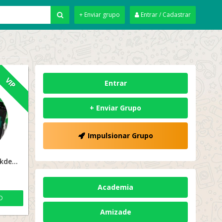
+ Enviar grupo
Entrar / Cadastrar
VIP
Entrar
+ Enviar Grupo
Impulsionar Grupo
Canal Whatsapp Linkdegrupos.net
Academia
O
Amizade