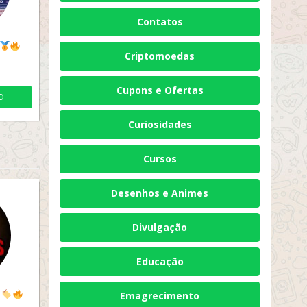
Contatos
Criptomoedas
Cupons e Ofertas
O
Curiosidades
Cursos
Desenhos e Animes
Divulgação
Educação
s
Emagrecimento