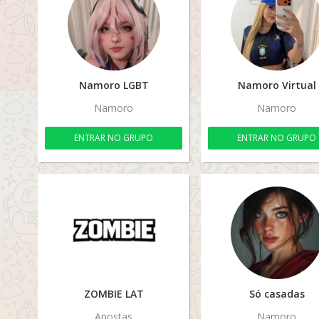
Namoro LGBT
Namoro Virtual
Namoro
Namoro
ENTRAR NO GRUPO
ENTRAR NO GRUPO
ZOMBIE LAT
Só casadas
Apostas
Namoro