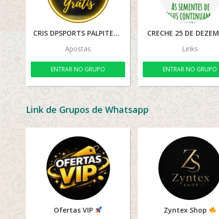
CRIS DPSPORTS PALPITES
CRECHE 25 DE DEZE
Apostas
Links
ENTRAR NO GRUPO
ENTRAR NO GRUPO
Link de Grupos de Whatsapp
Ofertas VIP
Zyntex Shop