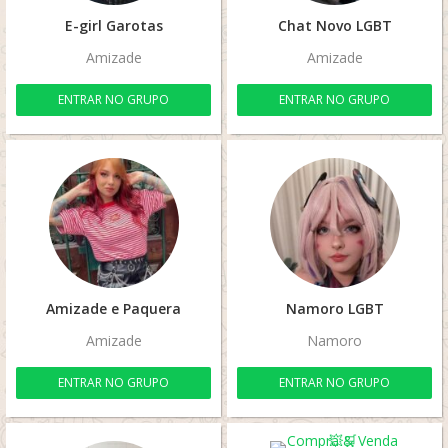
E-girl Garotas
Chat Novo LGBT
Amizade
Amizade
ENTRAR NO GRUPO
ENTRAR NO GRUPO
Amizade e Paquera
Namoro LGBT
Amizade
Namoro
ENTRAR NO GRUPO
ENTRAR NO GRUPO