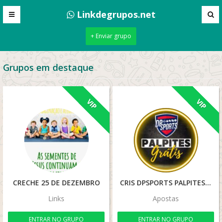
Linkdegrupos.net
+ Enviar grupo
Grupos em destaque
VIP
VIP
CRECHE 25 DE DEZEMBRO
CRIS DPSPORTS PALPITES
Links
Apostas
ENTRAR NO GRUPO
ENTRAR NO GRUPO