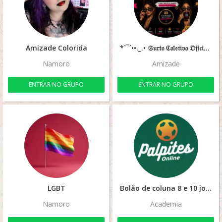
Amizade Colorida
*´¯`••._.• 𝔖𝔲𝔯𝔱𝔬 ℭ𝔬𝔩𝔢𝔱𝔦𝔳𝔬 𝔒𝔣𝔦𝔠𝔦𝔞𝔩 •._.••`¯´´•.¸¸.•*
Namoro
Amizade
ENTRAR NO GRUPO
ENTRAR NO GRUPO
LGBT
Bolão de coluna 8 e 10 jogos
Namoro
Academia