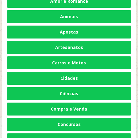
Amor e Romance
Animais
Apostas
Artesanatos
Carros e Motos
Cidades
Ciências
Compra e Venda
Concursos