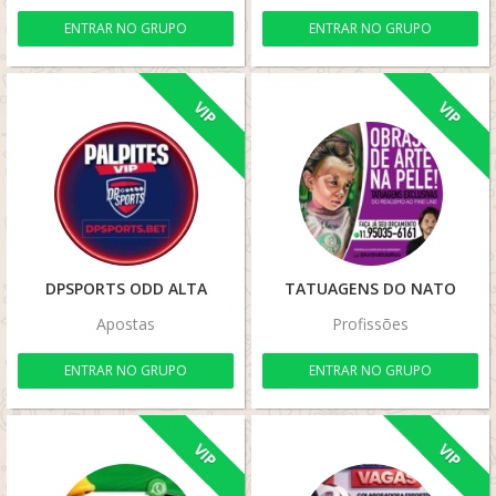
ENTRAR NO GRUPO
ENTRAR NO GRUPO
VIP
VIP
DPSPORTS ODD ALTA
TATUAGENS DO NATO
Apostas
Profissões
ENTRAR NO GRUPO
ENTRAR NO GRUPO
VIP
VIP