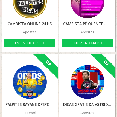
CAMBISTA ONLINE 24 HS
CAMBISTA PÉ QUENTE
Apostas
Apostas
ENTRAR NO GRUPO
ENTRAR NO GRUPO
VIP
VIP
PALPITES RAYANE DPSPORTS
DICAS GRÁTIS DA ASTRID
Futebol
Apostas