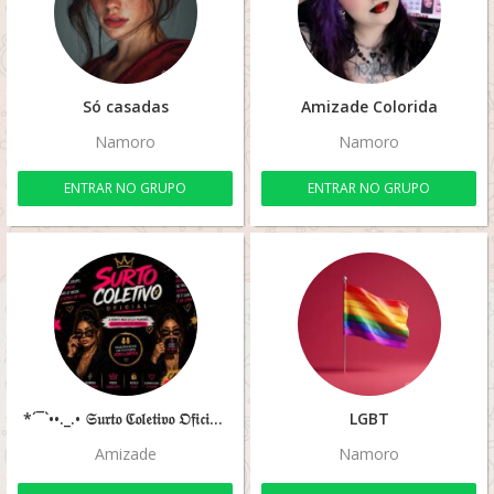
Só casadas
Amizade Colorida
Namoro
Namoro
ENTRAR NO GRUPO
ENTRAR NO GRUPO
*´¯`••._.• 𝔖𝔲𝔯𝔱𝔬 ℭ𝔬𝔩𝔢𝔱𝔦𝔳𝔬 𝔒𝔣𝔦𝔠𝔦𝔞𝔩 •._.••`¯´´•.¸¸.•*
LGBT
Amizade
Namoro