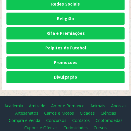
Redes Sociais
Religião
Rifa e Premiações
Palpites de Futebol
Promocoes
Divulgação
Academia
Amizade
Amor e Romance
Animais
Apostas
Artesanatos
Carros e Motos
Cidades
Ciências
Compra e Venda
Concursos
Contatos
Criptomoedas
Cupons e Ofertas
Curiosidades
Cursos