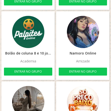
ENTRAR NO GRUPO
ENTRAR NO GRUPO
Bolão de coluna 8 e 10 jogos
Namoro Online
Academia
Amizade
ENTRAR NO GRUPO
ENTRAR NO GRUPO