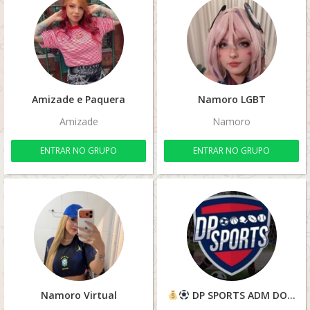
Amizade e Paquera
Namoro LGBT
Amizade
Namoro
ENTRAR NO GRUPO
ENTRAR NO GRUPO
Namoro Virtual
DP SPORTS ADM DONIEL