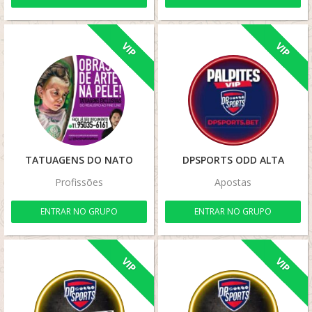
VIP
VIP
TATUAGENS DO NATO
DPSPORTS ODD ALTA
Profissões
Apostas
ENTRAR NO GRUPO
ENTRAR NO GRUPO
VIP
VIP