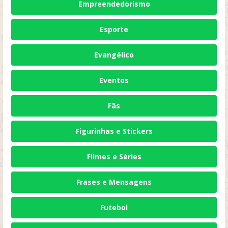
Empreendedorismo
Esporte
Evangélico
Eventos
Fãs
Figurinhas e Stickers
Filmes e Séries
Frases e Mensagens
Futebol