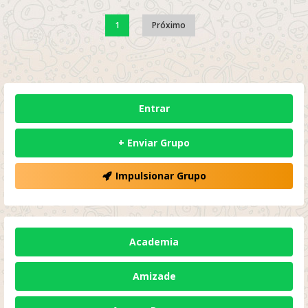
1
Próximo
Entrar
+ Enviar Grupo
Impulsionar Grupo
Academia
Amizade