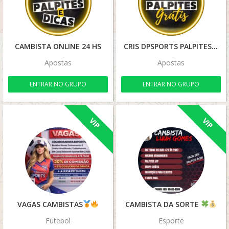
CAMBISTA ONLINE 24 HS
CRIS DPSPORTS PALPITES
Apostas
Apostas
ENTRAR NO GRUPO
ENTRAR NO GRUPO
VIP
VIP
VAGAS CAMBISTAS
CAMBISTA DA SORTE
Futebol
Esporte