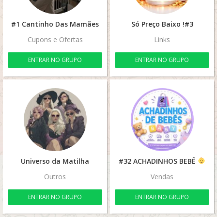
#1 Cantinho Das Mamães
Só Preço Baixo !#3
Cupons e Ofertas
Links
ENTRAR NO GRUPO
ENTRAR NO GRUPO
​Universo da Matilha
#32 ACHADINHOS BEBÊ
Outros
Vendas
ENTRAR NO GRUPO
ENTRAR NO GRUPO