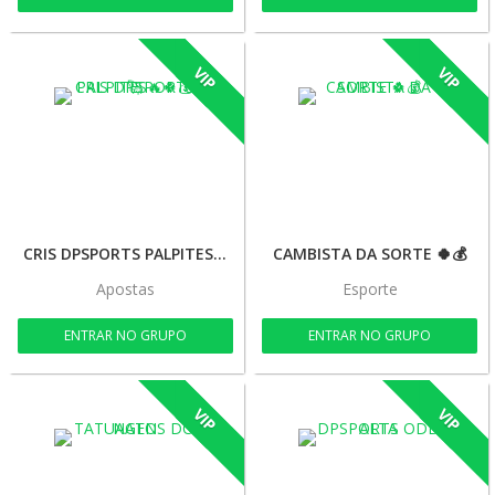
VIP
VIP
CRIS DPSPORTS PALPITES🔥🍀💰🚀
CAMBISTA DA SORTE 🍀💰
Apostas
Esporte
ENTRAR NO GRUPO
ENTRAR NO GRUPO
VIP
VIP