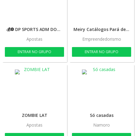
💰⚽️ DP SPORTS ADM DONIEL
Meiry Catálogos Pará de Minas,Mg
Apostas
Empreendedorismo
ENTRAR NO GRUPO
ENTRAR NO GRUPO
ZOMBIE LAT
Só casadas
Apostas
Namoro