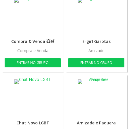
Compra & Venda 💥🛒
E-girl Garotas
Compra e Venda
Amizade
ENTRAR NO GRUPO
ENTRAR NO GRUPO
Chat Novo LGBT
Amizade e Paquera