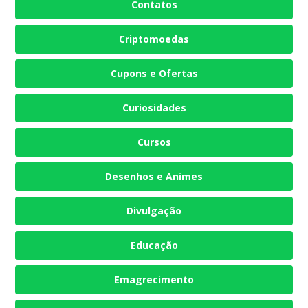
Contatos
Criptomoedas
Cupons e Ofertas
Curiosidades
Cursos
Desenhos e Animes
Divulgação
Educação
Emagrecimento