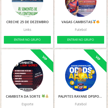
CRECHE 25 DE DEZEMBRO
VAGAS CAMBISTAS
Links
Futebol
ENTRAR NO GRUPO
ENTRAR NO GRUPO
VIP
VIP
CAMBISTA DA SORTE
PALPITES RAYANE DPSPORTS
Esporte
Futebol