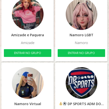
Amizade e Paquera
Namoro LGBT
Amizade
Namoro
ENTRAR NO GRUPO
ENTRAR NO GRUPO
Namoro Virtual
DP SPORTS ADM DONIEL