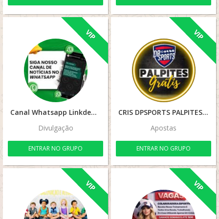
VIP
VIP
Canal Whatsapp Linkdegrupos.net
CRIS DPSPORTS PALPITES
Divulgação
Apostas
ENTRAR NO GRUPO
ENTRAR NO GRUPO
VIP
VIP