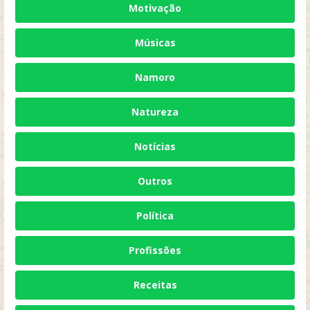
Motivação
Músicas
Namoro
Natureza
Notícias
Outros
Política
Profissões
Receitas