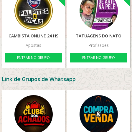
CAMBISTA ONLINE 24 HS
TATUAGENS DO NATO
Apostas
Profissões
ENTRAR NO GRUPO
ENTRAR NO GRUPO
Link de Grupos de Whatsapp