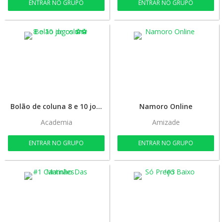
ENTRAR NO GRUPO
ENTRAR NO GRUPO
Bolão de coluna 8 e 10 jogos ⚽⚽
Namoro Online
Academia
Amizade
ENTRAR NO GRUPO
ENTRAR NO GRUPO