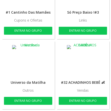
#1 Cantinho Das Mamães
Só Preço Baixo !#3
Cupons e Ofertas
Links
ENTRAR NO GRUPO
ENTRAR NO GRUPO
​Universo da Matilha
#32 ACHADINHOS BEBÊ 👶
Outros
Vendas
ENTRAR NO GRUPO
ENTRAR NO GRUPO