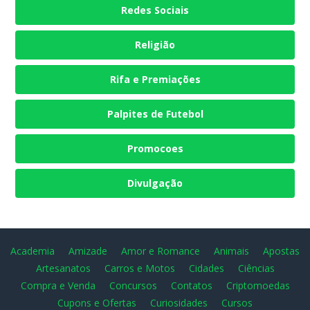
Redes Sociais
Religião
Rifa e Premiações
Palpites de Futebol
Promocoes
Divulgação
Academia
Amizade
Amor e Romance
Animais
Apostas
Artesanatos
Carros e Motos
Cidades
Ciências
Compra e Venda
Concursos
Contatos
Criptomoedas
Cupons e Ofertas
Curiosidades
Cursos