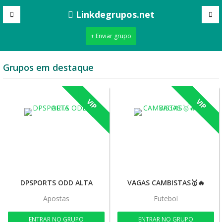
Linkdegrupos.net
+ Enviar grupo
Grupos em destaque
VIP
VIP
DPSPORTS ODD ALTA
VAGAS CAMBISTAS🥇🔥
Apostas
Futebol
ENTRAR NO GRUPO
ENTRAR NO GRUPO