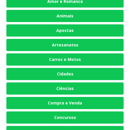
Amor e Romance
Animais
Apostas
Artesanatos
Carros e Motos
Cidades
Ciências
Compra e Venda
Concursos