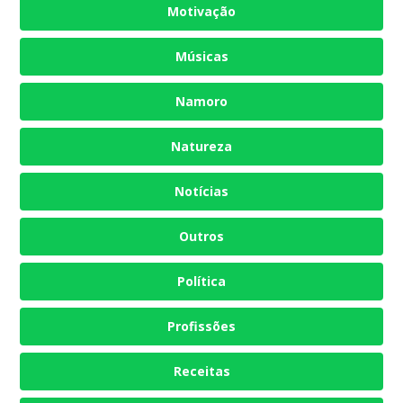
Motivação
Músicas
Namoro
Natureza
Notícias
Outros
Política
Profissões
Receitas