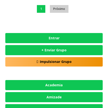
1
Próximo
Entrar
+ Enviar Grupo
Impulsionar Grupo
Academia
Amizade