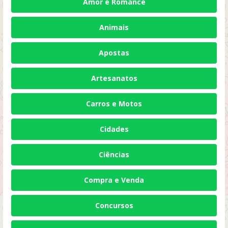
Amor e Romance
Animais
Apostas
Artesanatos
Carros e Motos
Cidades
Ciências
Compra e Venda
Concursos