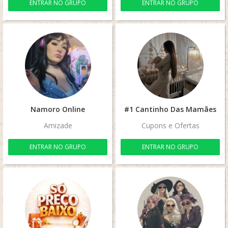
ENTRAR NO GRUPO
ENTRAR NO GRUPO
Namoro Online
#1 Cantinho Das Mamães
Amizade
Cupons e Ofertas
ENTRAR NO GRUPO
ENTRAR NO GRUPO