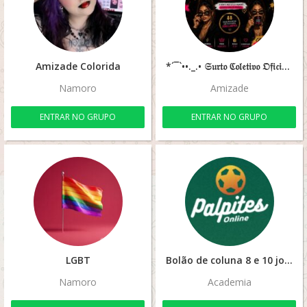
Amizade Colorida
*´¯`••._.• 𝔖𝔲𝔯𝔱𝔬 ℭ𝔬𝔩𝔢𝔱𝔦𝔳𝔬 𝔒𝔣𝔦𝔠𝔦𝔞𝔩 •._.••`¯´´•.¸¸.•*
Namoro
Amizade
ENTRAR NO GRUPO
ENTRAR NO GRUPO
LGBT
Bolão de coluna 8 e 10 jogos
Namoro
Academia