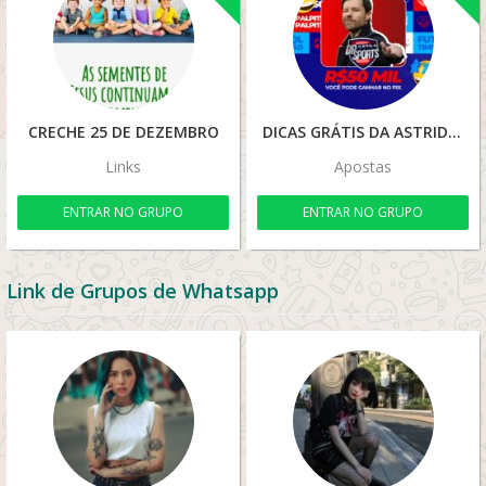
CRECHE 25 DE DEZEMBRO
DICAS GRÁTIS DA ASTRID
Links
Apostas
ENTRAR NO GRUPO
ENTRAR NO GRUPO
Link de Grupos de Whatsapp