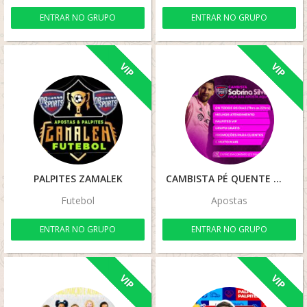
ENTRAR NO GRUPO
ENTRAR NO GRUPO
VIP
VIP
PALPITES ZAMALEK
CAMBISTA PÉ QUENTE
Futebol
Apostas
ENTRAR NO GRUPO
ENTRAR NO GRUPO
VIP
VIP