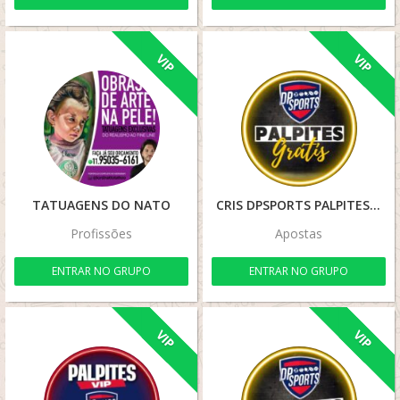
VIP
VIP
TATUAGENS DO NATO
CRIS DPSPORTS PALPITES
Profissões
Apostas
ENTRAR NO GRUPO
ENTRAR NO GRUPO
VIP
VIP