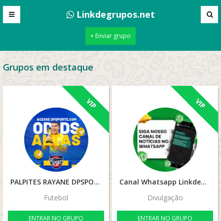
Linkdegrupos.net
+ Enviar grupo
Grupos em destaque
VIP
VIP
PALPITES RAYANE DPSPORTS
Canal Whatsapp Linkdegrupos.net
Futebol
Divulgação
ENTRAR NO GRUPO
ENTRAR NO GRUPO