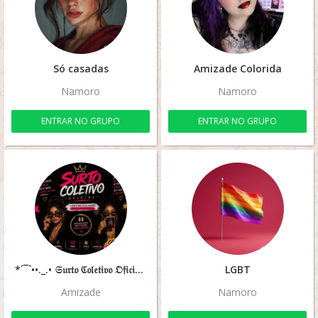
Só casadas
Amizade Colorida
Namoro
Namoro
ENTRAR NO GRUPO
ENTRAR NO GRUPO
*´¯`••._.• 𝔖𝔲𝔯𝔱𝔬 ℭ𝔬𝔩𝔢𝔱𝔦𝔳𝔬 𝔒𝔣𝔦𝔠𝔦𝔞𝔩 •._.••`¯´´•.¸¸.•*
LGBT
Amizade
Namoro