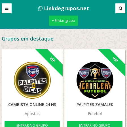
Linkdegrupos.net
+ Enviar grupo
Grupos em destaque
VIP
VIP
CAMBISTA ONLINE 24 HS
PALPITES ZAMALEK
Apostas
Futebol
ENTRAR NO GRUPO
ENTRAR NO GRUPO