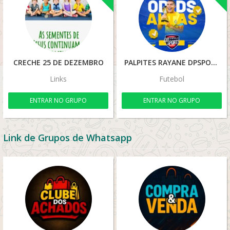
CRECHE 25 DE DEZEMBRO
PALPITES RAYANE DPSPORTS
Links
Futebol
ENTRAR NO GRUPO
ENTRAR NO GRUPO
Link de Grupos de Whatsapp