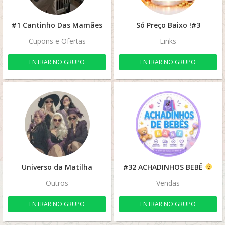
#1 Cantinho Das Mamães
Só Preço Baixo !#3
Cupons e Ofertas
Links
ENTRAR NO GRUPO
ENTRAR NO GRUPO
​Universo da Matilha
#32 ACHADINHOS BEBÊ
Outros
Vendas
ENTRAR NO GRUPO
ENTRAR NO GRUPO