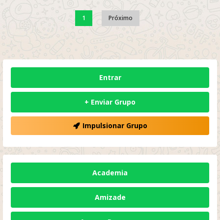
1
Próximo
Entrar
+ Enviar Grupo
Impulsionar Grupo
Academia
Amizade