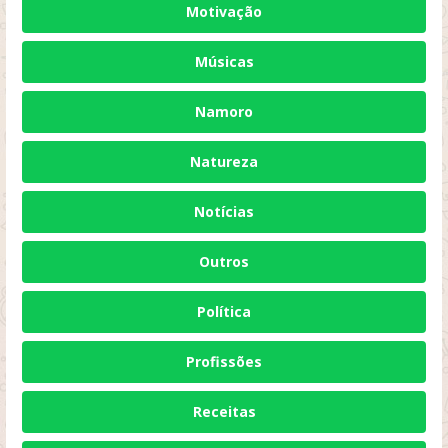
Motivação
Músicas
Namoro
Natureza
Notícias
Outros
Política
Profissões
Receitas