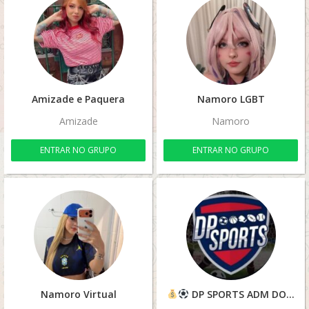
Amizade e Paquera
Namoro LGBT
Amizade
Namoro
ENTRAR NO GRUPO
ENTRAR NO GRUPO
Namoro Virtual
DP SPORTS ADM DONIEL