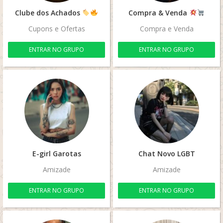
Clube dos Achados
Compra & Venda
Cupons e Ofertas
Compra e Venda
ENTRAR NO GRUPO
ENTRAR NO GRUPO
E-girl Garotas
Chat Novo LGBT
Amizade
Amizade
ENTRAR NO GRUPO
ENTRAR NO GRUPO