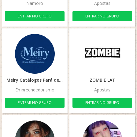
Namoro
Apostas
ENTRAR NO GRUPO
ENTRAR NO GRUPO
Meiry Catálogos Pará de Minas,Mg
ZOMBIE LAT
Empreendedorismo
Apostas
ENTRAR NO GRUPO
ENTRAR NO GRUPO