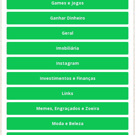
Games e Jogos
Ganhar Dinheiro
Geral
Imobiliária
Instagram
Investimentos e Finanças
Links
Memes, Engraçados e Zoeira
Moda e Beleza