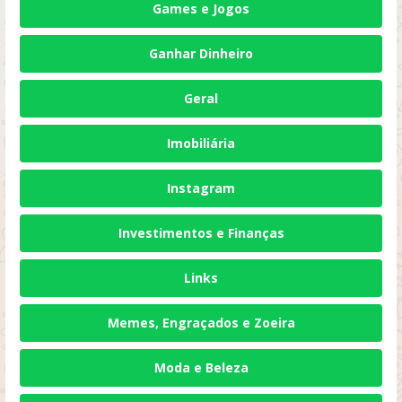
Games e Jogos
Ganhar Dinheiro
Geral
Imobiliária
Instagram
Investimentos e Finanças
Links
Memes, Engraçados e Zoeira
Moda e Beleza