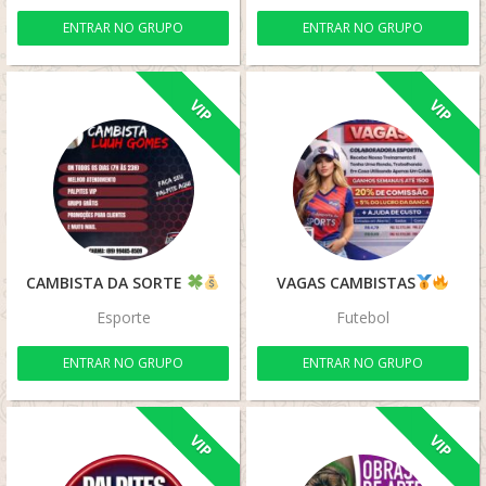
ENTRAR NO GRUPO
ENTRAR NO GRUPO
VIP
VIP
CAMBISTA DA SORTE
VAGAS CAMBISTAS
Esporte
Futebol
ENTRAR NO GRUPO
ENTRAR NO GRUPO
VIP
VIP