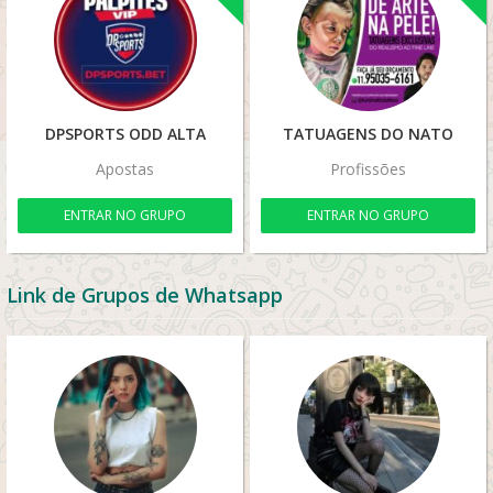
DPSPORTS ODD ALTA
TATUAGENS DO NATO
Apostas
Profissões
ENTRAR NO GRUPO
ENTRAR NO GRUPO
Link de Grupos de Whatsapp