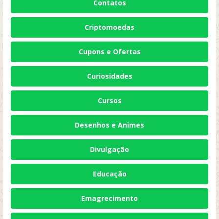
Contatos
Criptomoedas
Cupons e Ofertas
Curiosidades
Cursos
Desenhos e Animes
Divulgação
Educação
Emagrecimento