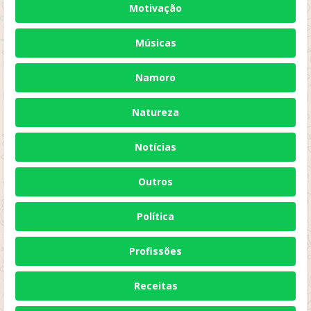
Motivação
Músicas
Namoro
Natureza
Notícias
Outros
Política
Profissões
Receitas