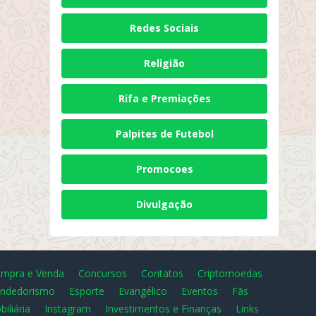
Redes Sociais
Religião
Rifa e Premiações
Palpites de Futebol
Promocoes
Divulgação
mpra e Venda
Concursos
Contatos
Criptomoedas
ndedorismo
Esporte
Evangélico
Eventos
Fãs
biliária
Instagram
Investimentos e Finanças
Links