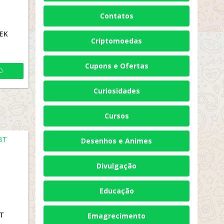
Contatos
EK
Criptomoedas
Cupons e Ofertas
O
Curiosidades
Cursos
Desenhos e Animes
Divulgação
Educação
T
Emagrecimento