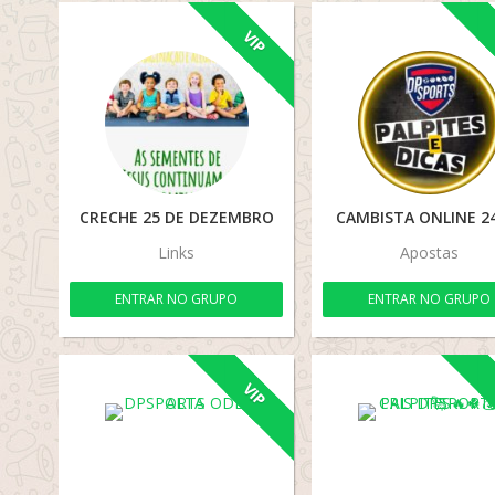
VIP
CRECHE 25 DE DEZEMBRO
CAMBISTA ONLINE 2
Links
Apostas
ENTRAR NO GRUPO
ENTRAR NO GRUPO
VIP