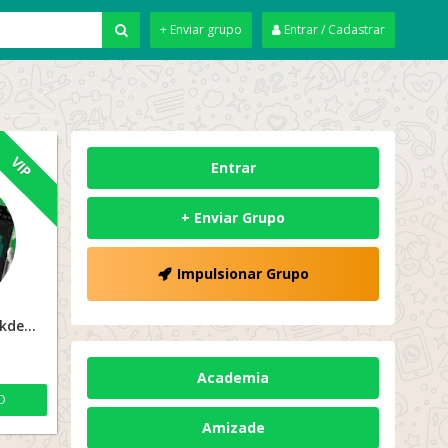
+ Enviar grupo
Entrar / Cadastrar
VIP
Entrar
+ Enviar Grupo
Impulsionar Grupo
Canal Whatsapp Linkdegrupos.net
Academia
O
Amizade