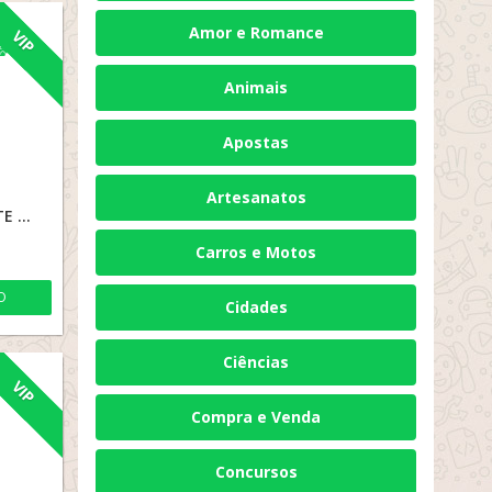
Amor e Romance
VIP
Animais
Apostas
Artesanatos
CAMBISTA PÉ QUENTE
Carros e Motos
O
Cidades
Ciências
VIP
Compra e Venda
Concursos