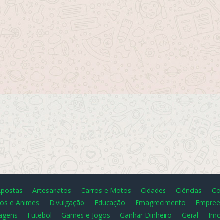
Apostas
Artesanatos
Carros e Motos
Cidades
Ciências
Co
os e Animes
Divulgação
Educação
Emagrecimento
Empree
agens
Futebol
Games e Jogos
Ganhar Dinheiro
Geral
Imo