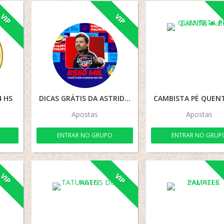
VIP
VIP
4 HS
DICAS GRÁTIS DA ASTRID
Apostas
Apostas
ENTRAR NO GRUPO
ENTRAR NO GRUP
VIP
VIP