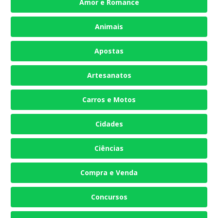
Amor e Romance
Animais
Apostas
Artesanatos
Carros e Motos
Cidades
Ciências
Compra e Venda
Concursos