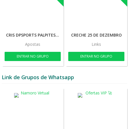
CRIS DPSPORTS PALPITES🔥🍀💰🚀
CRECHE 25 DE DEZEMBRO
Apostas
Links
ENTRAR NO GRUPO
ENTRAR NO GRUPO
Link de Grupos de Whatsapp