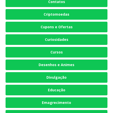
Contatos
Criptomoedas
Cupons e Ofertas
Curiosidades
Cursos
Desenhos e Animes
Divulgação
Educação
Emagrecimento