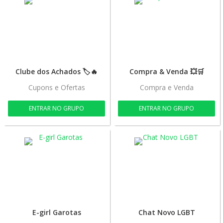
Clube dos Achados 🏷️🔥
Compra & Venda 💥🛒
Cupons e Ofertas
Compra e Venda
ENTRAR NO GRUPO
ENTRAR NO GRUPO
E-girl Garotas
Chat Novo LGBT