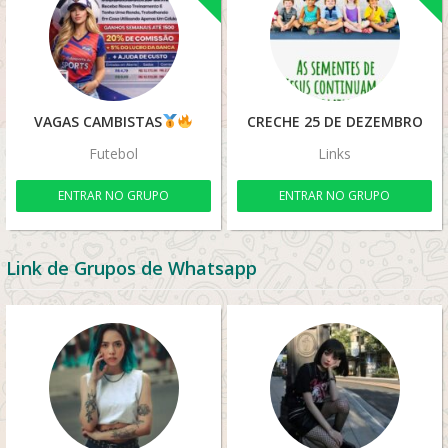
VAGAS CAMBISTAS
CRECHE 25 DE DEZEMBRO
Futebol
Links
ENTRAR NO GRUPO
ENTRAR NO GRUPO
Link de Grupos de Whatsapp