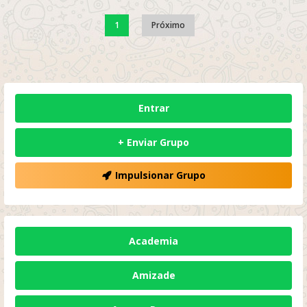
1
Próximo
Entrar
+ Enviar Grupo
Impulsionar Grupo
Academia
Amizade