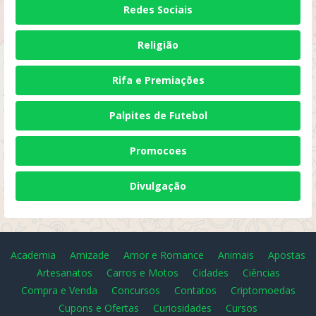
Redes Sociais
Religião
Rifa e Premiações
Palpites de Futebol
Promocoes
Divulgação
Academia
Amizade
Amor e Romance
Animais
Apostas
Artesanatos
Carros e Motos
Cidades
Ciências
Compra e Venda
Concursos
Contatos
Criptomoedas
Cupons e Ofertas
Curiosidades
Cursos