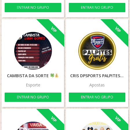
ENTRAR NO GRUPO
ENTRAR NO GRUPO
VIP
VIP
CAMBISTA DA SORTE
CRIS DPSPORTS PALPITES
Esporte
Apostas
ENTRAR NO GRUPO
ENTRAR NO GRUPO
VIP
VIP