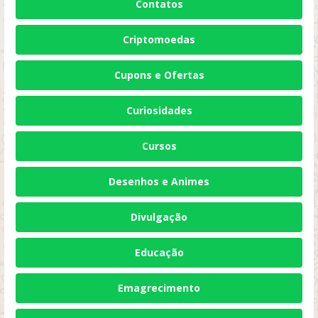
Contatos
Criptomoedas
Cupons e Ofertas
Curiosidades
Cursos
Desenhos e Animes
Divulgação
Educação
Emagrecimento