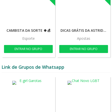
CAMBISTA DA SORTE 🍀💰
DICAS GRÁTIS DA ASTRID🔥🔥
Esporte
Apostas
ENTRAR NO GRUPO
ENTRAR NO GRUPO
Link de Grupos de Whatsapp