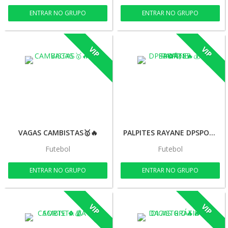
ENTRAR NO GRUPO
ENTRAR NO GRUPO
VIP
VIP
VAGAS CAMBISTAS🥇🔥
PALPITES RAYANE DPSPORTS🔥💰🍀🚀
Futebol
Futebol
ENTRAR NO GRUPO
ENTRAR NO GRUPO
VIP
VIP