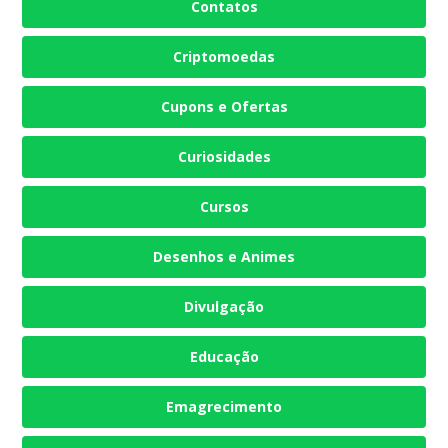
Contatos
Criptomoedas
Cupons e Ofertas
Curiosidades
Cursos
Desenhos e Animes
Divulgação
Educação
Emagrecimento