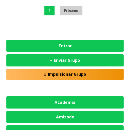
1
Próximo
Entrar
+ Enviar Grupo
Impulsionar Grupo
Academia
Amizade