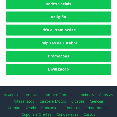
Redes Sociais
Religião
Rifa e Premiações
Palpites de Futebol
Promocoes
Divulgação
Academia
Amizade
Amor e Romance
Animais
Apostas
Artesanatos
Carros e Motos
Cidades
Ciências
Compra e Venda
Concursos
Contatos
Criptomoedas
Cupons e Ofertas
Curiosidades
Cursos