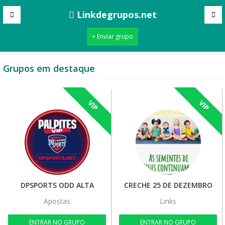
Linkdegrupos.net
+ Enviar grupo
Grupos em destaque
VIP
VIP
DPSPORTS ODD ALTA
CRECHE 25 DE DEZEMBRO
Apostas
Links
ENTRAR NO GRUPO
ENTRAR NO GRUPO