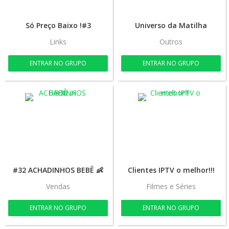
Só Preço Baixo !#3
​Universo da Matilha
Links
Outros
ENTRAR NO GRUPO
ENTRAR NO GRUPO
#32 ACHADINHOS BEBÊ 👶
Clientes IPTV o melhor!!!
Vendas
Filmes e Séries
ENTRAR NO GRUPO
ENTRAR NO GRUPO