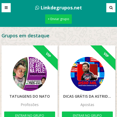
Linkdegrupos.net
+ Enviar grupo
Grupos em destaque
VIP
VIP
TATUAGENS DO NATO
DICAS GRÁTIS DA ASTRID
Profissões
Apostas
ENTRAR NO GRUPO
ENTRAR NO GRUPO