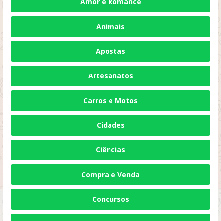
Amor e Romance
Animais
Apostas
Artesanatos
Carros e Motos
Cidades
Ciências
Compra e Venda
Concursos