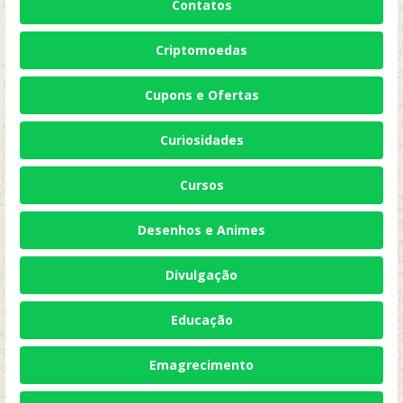
Contatos
Criptomoedas
Cupons e Ofertas
Curiosidades
Cursos
Desenhos e Animes
Divulgação
Educação
Emagrecimento