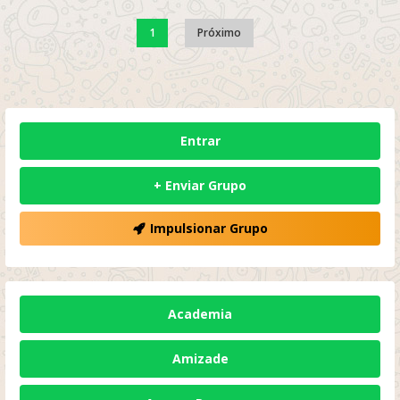
1
Próximo
Entrar
+ Enviar Grupo
Impulsionar Grupo
Academia
Amizade