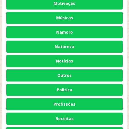
Motivação
Músicas
Namoro
Natureza
Notícias
Outros
Política
Profissões
Receitas