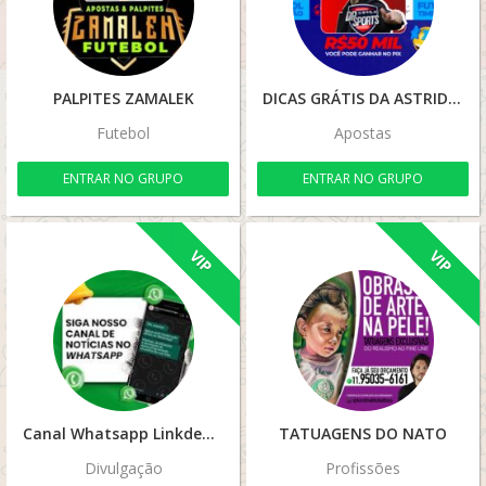
PALPITES ZAMALEK
DICAS GRÁTIS DA ASTRID🔥🔥
Futebol
Apostas
ENTRAR NO GRUPO
ENTRAR NO GRUPO
VIP
VIP
Canal Whatsapp Linkdegrupos.net
TATUAGENS DO NATO
Divulgação
Profissões