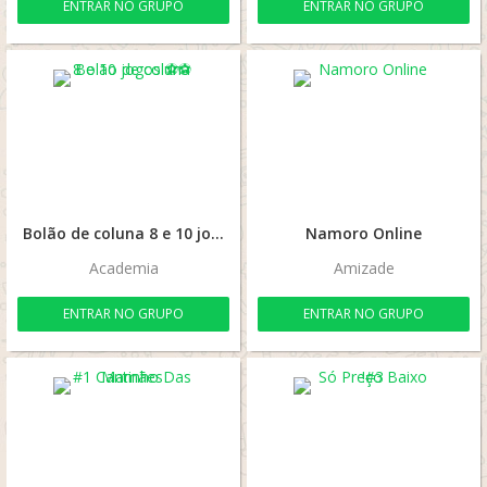
ENTRAR NO GRUPO
ENTRAR NO GRUPO
Bolão de coluna 8 e 10 jogos ⚽⚽
Namoro Online
Academia
Amizade
ENTRAR NO GRUPO
ENTRAR NO GRUPO