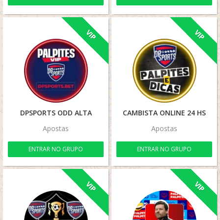
VIP
VIP
DPSPORTS ODD ALTA
CAMBISTA ONLINE 24 HS
Apostas
Apostas
ENTRAR NO GRUPO
ENTRAR NO GRUPO
VIP
VIP