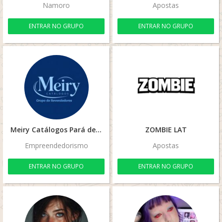
Namoro
Apostas
ENTRAR NO GRUPO
ENTRAR NO GRUPO
Meiry Catálogos Pará de Minas,Mg
ZOMBIE LAT
Empreendedorismo
Apostas
ENTRAR NO GRUPO
ENTRAR NO GRUPO