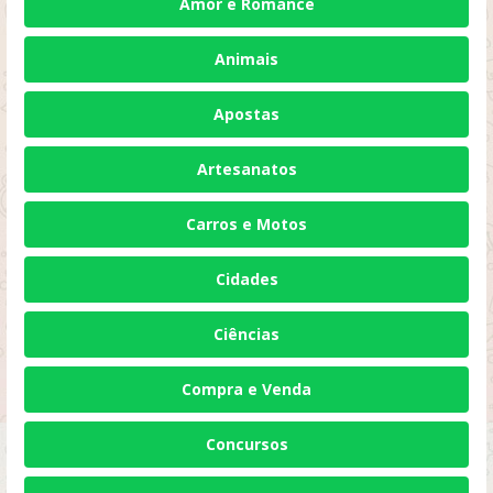
Amor e Romance
Animais
Apostas
Artesanatos
Carros e Motos
Cidades
Ciências
Compra e Venda
Concursos