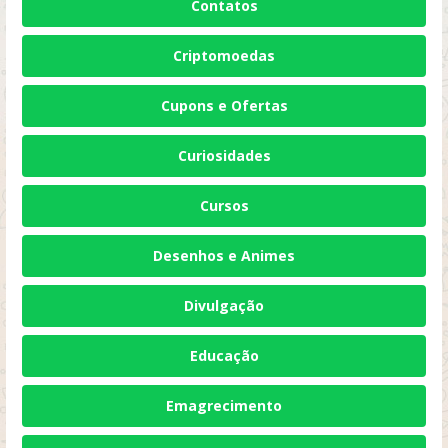
Contatos
Criptomoedas
Cupons e Ofertas
Curiosidades
Cursos
Desenhos e Animes
Divulgação
Educação
Emagrecimento