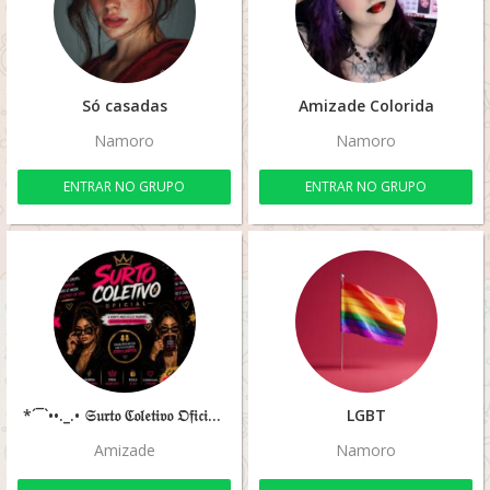
Só casadas
Amizade Colorida
Namoro
Namoro
ENTRAR NO GRUPO
ENTRAR NO GRUPO
*´¯`••._.• 𝔖𝔲𝔯𝔱𝔬 ℭ𝔬𝔩𝔢𝔱𝔦𝔳𝔬 𝔒𝔣𝔦𝔠𝔦𝔞𝔩 •._.••`¯´´•.¸¸.•*
LGBT
Amizade
Namoro