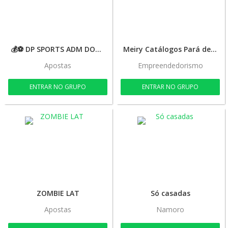
💰⚽️ DP SPORTS ADM DONIEL
Meiry Catálogos Pará de Minas,Mg
Apostas
Empreendedorismo
ENTRAR NO GRUPO
ENTRAR NO GRUPO
ZOMBIE LAT
Só casadas
Apostas
Namoro