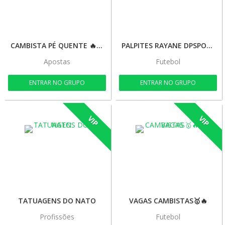
CAMBISTA PÉ QUENTE 🔥💰🍀🚀
PALPITES RAYANE DPSPORTS🔥💰🍀🚀
Apostas
Futebol
ENTRAR NO GRUPO
ENTRAR NO GRUPO
VIP
VIP
TATUAGENS DO NATO
VAGAS CAMBISTAS🥇🔥
Profissões
Futebol