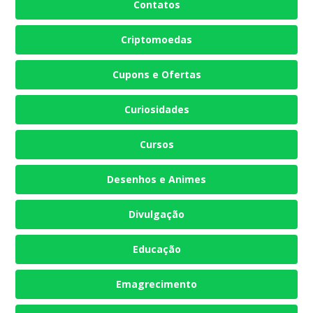
Contatos
Criptomoedas
Cupons e Ofertas
Curiosidades
Cursos
Desenhos e Animes
Divulgação
Educação
Emagrecimento