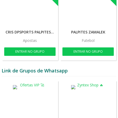
CRIS DPSPORTS PALPITES🔥🍀💰🚀
PALPITES ZAMALEK
Apostas
Futebol
ENTRAR NO GRUPO
ENTRAR NO GRUPO
Link de Grupos de Whatsapp