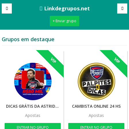
Linkdegrupos.net
+ Enviar grupo
Grupos em destaque
VIP
VIP
DICAS GRÁTIS DA ASTRID🔥🔥
CAMBISTA ONLINE 24 HS
Apostas
Apostas
ENTRAR NO GRUPO
ENTRAR NO GRUPO