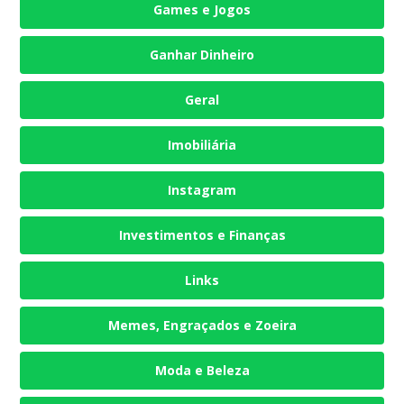
Games e Jogos
Ganhar Dinheiro
Geral
Imobiliária
Instagram
Investimentos e Finanças
Links
Memes, Engraçados e Zoeira
Moda e Beleza