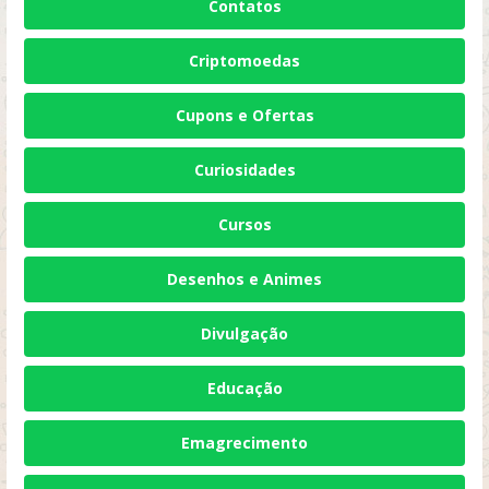
Contatos
Criptomoedas
Cupons e Ofertas
Curiosidades
Cursos
Desenhos e Animes
Divulgação
Educação
Emagrecimento