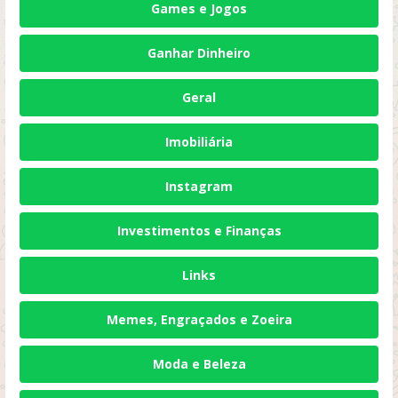
Games e Jogos
Ganhar Dinheiro
Geral
Imobiliária
Instagram
Investimentos e Finanças
Links
Memes, Engraçados e Zoeira
Moda e Beleza