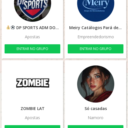
DP SPORTS ADM DONIEL
Meiry Catálogos Pará de Minas,Mg
Apostas
Empreendedorismo
ENTRAR NO GRUPO
ENTRAR NO GRUPO
ZOMBIE LAT
Só casadas
Apostas
Namoro