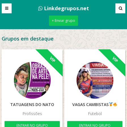
Linkdegrupos.net
+ Enviar grupo
Grupos em destaque
VIP
VIP
TATUAGENS DO NATO
VAGAS CAMBISTAS
Profissões
Futebol
ENTRAR NO GRUPO
ENTRAR NO GRUPO